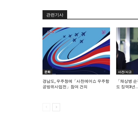
관련기사
문화
사건/사고
경남도, 우주청에「사천에어쇼 우주항
「채상병 순
공방위사업전」참여 건의
도 징역3년