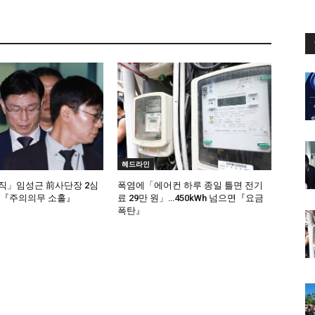
헤드라인
직」임성근 前사단장 2심
폭염에「에어컨 하루 종일 틀면 전기
…『주의의무 소홀』
료 29만 원」…450kWh 넘으면『요금
폭탄』