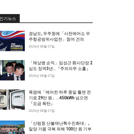
인기뉴스
경남도, 우주청에「사천에어쇼 우
주항공방위사업전」참여 건의
2026년 08월 07일
「채상병 순직」임성근 前사단장 2
심도 징역3년…『주의의무 소홀』
2026년 08월 07일
폭염에「에어컨 하루 종일 틀면 전
기료 29만 원」…450kWh 넘으면
『요금 폭탄』
2026년 08월 07일
「산림청 산불재난특수진화대」,
밀양 가뭄 극복 위해 100만 원 기부