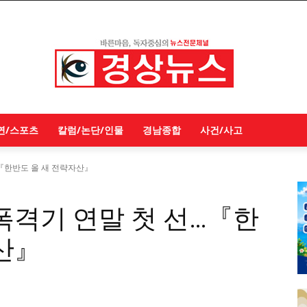
연/스포츠
칼럼/논단/인물
경남종합
사건/사고
…『한반도 올 새 전략자산』
폭격기 연말 첫 선…『한
산』