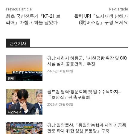
Previous article
Next article
최초 국산전투기『KF-21 보
활력 UP!『도시재생 남해가
라매』마침내 하늘 날았다
(歌)버스킹』구경 오세요
관련기사
경남 사천시·하동군,「사천공항 확장 및 CIQ
시설 설치 공동건의」추진
2026년 08월 06일
경제
월드컵 탈락·청문회에 첫 압수수색까지…
「초상집」된 축구협회
2026년 08월 06일
사건/사고
경남 밀양물산,「동밀양농협과 지역 가공품
판로 확대 위한 상생 유통망」구축