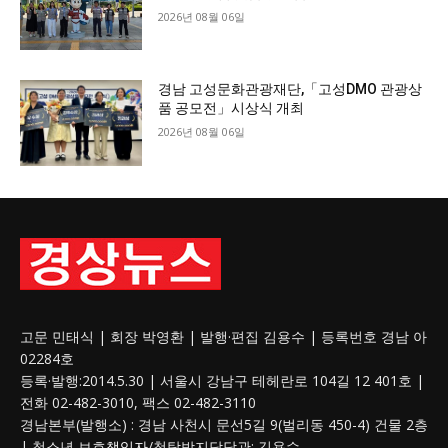
2026년 08월 06일
경남 고성문화관광재단,「고성DMO 관광상
품 공모전」시상식 개최
2026년 08월 06일
고문 민태식 | 회장 박영환 | 발행·편집 김용수 | 등록번호 경남 아
02284호
등록·발행:2014.5.30 | 서울시 강남구 테헤란로 104길 12 401호 |
전화 02-482-3010, 팩스 02-482-3110
경남본부(발행소) : 경남 사천시 문선5길 9(벌리동 450-4) 건물 2층
| 청소년 보호
책임자
/청탁방지담당관: 김용수