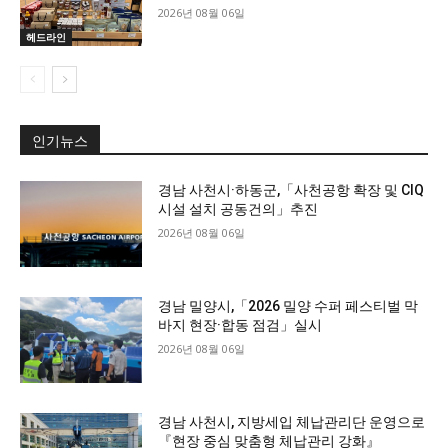
2026년 08월 06일
헤드라인
인기뉴스
경남 사천시·하동군,「사천공항 확장 및 CIQ
시설 설치 공동건의」추진
2026년 08월 06일
경남 밀양시,「2026 밀양 수퍼 페스티벌 막
바지 현장·합동 점검」실시
2026년 08월 06일
경남 사천시, 지방세입 체납관리단 운영으로
『현장 중심 맞춤형 체납관리 강화』