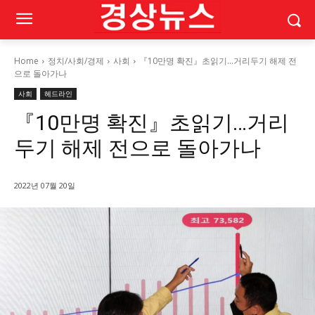
Home
정치/사회/경제
사회
『10만명 확진』초읽기…거리두기 해제 전
으로 돌아가나
사회
헤드라인
『10만명 확진』초읽기…거리
두기 해제 전으로 돌아가나
2022년 07월 20일