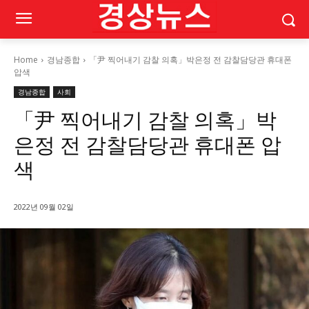
Home
경남종합
「尹 찍어내기 감찰 의혹」박은정 전 감찰담당관 휴대폰
압색
경남종합
사회
「尹 찍어내기 감찰 의혹」박
은정 전 감찰담당관 휴대폰 압
색
2022년 09월 02일