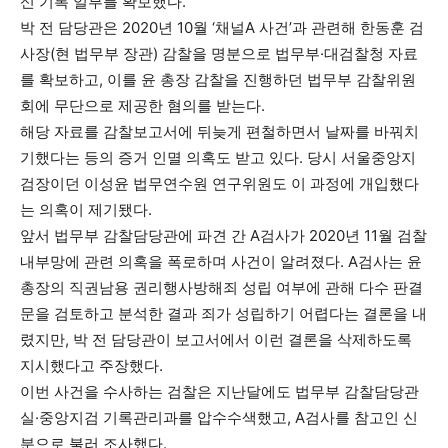
신 기록 일부를 확보했다.
박 전 담당관은 2020년 10월 ‘채널A 사건’과 관련해 한동훈 검
사장(현 법무부 장관) 감찰을 명분으로 법무부·대검찰청 자료
를 확보하고, 이를 윤 총장 감찰을 진행하던 법무부 감찰위원
회에 무단으로 제공한 혐의를 받는다.
해당 자료를 감찰보고서에 뒤늦게 편철하면서 날짜를 바꿔치
기했다는 등의 증거 인멸 의혹도 받고 있다. 당시 서울중앙지
검장이던 이성윤 법무연수원 연구위원도 이 과정에 개입했다
는 의혹이 제기됐다.
앞서 법무부 감찰담당관에 파견 간 A검사가 2020년 11월 검찰
내부망에 관련 의혹을 폭로하며 사건이 알려졌다. A검사는 윤
총장의 직권남용 권리행사방해죄 성립 여부에 관해 다수 판결
문을 검토하고 분석한 결과 죄가 성립하기 어렵다는 결론을 내
렸지만, 박 전 담당관이 보고서에서 이런 결론을 삭제하도록
지시했다고 주장했다.
이번 사건을 수사하는 검찰은 지난달에도 법무부 감찰담당관
실·중앙지검 기록관리과를 압수수색했고, A검사를 참고인 신
분으로 불러 조사했다.