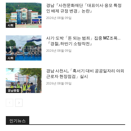
경남『사천문화재단「대표이사 응모 특정
인 배제 규정 변경」논란』
2026년 08월 09일
사회
사기·도박「돈 되는 범죄」집중 MZ조폭…
『경찰, 하반기 소탕작전』
2026년 08월 09일
사회
경남 사천시,「혹서기 대비 공공일자리 야외
근로자 현장점검」실시
2026년 08월 09일
경남종합
인기뉴스