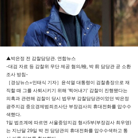
▲박은정 전 감찰담당관. 연합뉴스
-대검 자료 등 감찰위 무단 제공 혐의/檢, 박 前 담당관 곧 소환
조사 방침-
［경상뉴스=민태식 기자］윤석열 대통령이 검찰총장으로 재
직할 때 그를 사퇴시키기 위해 ‘찍어내기’ 감찰이 진행됐다는
의혹과 관련해 검찰이 당시 법무부 감찰담당관이었던 박은정
광주지검 중요경제범죄조사단 부장검사의 휴대전화를 압수수
색했다.
1일 법조계에 따르면 서울중앙지검 형사5부(부장검사 최우영)
는 지난달 29일 박 전 담당관의 휴대전화를 압수수색하고 통