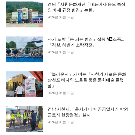
경남『사천문화재단「대표이사 응모 특정
인 배제 규정 변경」논란』
2026년 08월 09일
사기·도박「돈 되는 범죄」집중 MZ조폭…
『경찰, 하반기 소탕작전』
2026년 08월 09일
「놀라운지」가 여는『사천의 새로운 문화
삼천포 바다와 노을을 품은 문화예술 플랫
폼』
2026년 08월 09일
경남 사천시,「혹서기 대비 공공일자리 야외
근로자 현장점검」실시
2026년 08월 09일