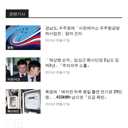
관련기사
경남도, 우주청에「사천에어쇼 우주항공방
위사업전」참여 건의
2026년 08월 07일
문화
「채상병 순직」임성근 前사단장 2심도 징
역3년…『주의의무 소홀』
2026년 08월 07일
사건/사고
폭염에「에어컨 하루 종일 틀면 전기료 29만
원」…450kWh 넘으면『요금 폭탄』
2026년 08월 07일
헤드라인