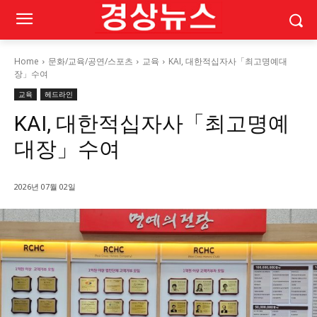
Home
문화/교육/공연/스포츠
교육
KAI, 대한적십자사「최고명예대
장」수여
교육
헤드라인
KAI, 대한적십자사「최고명예
대장」수여
2026년 07월 02일