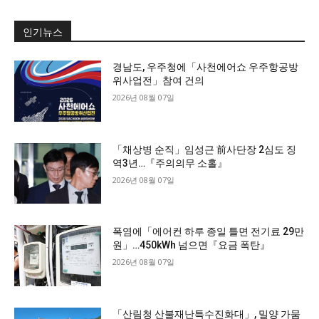
인기뉴스
경남도, 우주청에「사천에어쇼 우주항공방
위사업전」참여 건의
2026년 08월 07일
「채상병 순직」임성근 前사단장 2심도 징
역3년…『주의의무 소홀』
2026년 08월 07일
폭염에「에어컨 하루 종일 틀면 전기료 29만
원」…450kWh 넘으면『요금 폭탄』
2026년 08월 07일
「산림청 산불재난특수진화대」, 밀양 가뭄