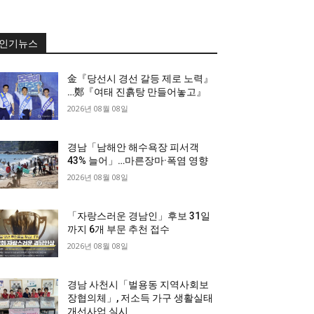
인기뉴스
金『당선시 경선 갈등 제로 노력』
…鄭『여태 진흙탕 만들어놓고』
2026년 08월 08일
경남「남해안 해수욕장 피서객
43% 늘어」…마른장마·폭염 영향
2026년 08월 08일
「자랑스러운 경남인」후보 31일
까지 6개 부문 추천 접수
2026년 08월 08일
경남 사천시「벌용동 지역사회보
장협의체」, 저소득 가구 생활실태
개선사업 실시