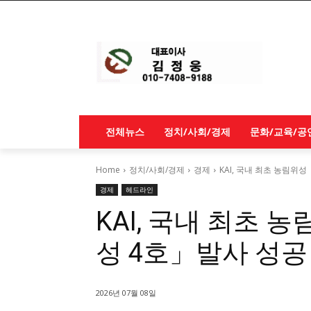
전체뉴스
정치/사회/경제
문화/교육/공
Home
정치/사회/경제
경제
KAI, 국내 최초 농림
경제
헤드라인
KAI, 국내 최초
성 4호」발사 성공
2026년 07월 08일