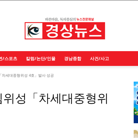
연/스포츠
칼럼/논단/인물
경남종합
사건/사고
위성「차세대중형위성 4호」발사 성공
 농림위성「차세대중형위