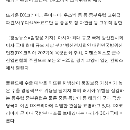
뜨거운 DX코리아… 루마니아· 우즈벡 등 동·중부유럽 고위급
파견/사우디·UAE·요르단 등 중동도 장·차관급 등 고위직 방한
［경상뉴스=김정웅 기자］아시아 최대 규모 국제 방산전시회
이자 국내 최대 규모 지상 분야 방산전시회인 대한민국방위산
업전(DX 코리아 2022)이 육군협회 주최, 디펜스엑스포·군수
산업연합회 주관으로 오는 21∼25일 경기 고양시 일산 킨텍스
에서 열린다.
폴란드에 수출 대박을 터뜨린 K-방산이 품질보증 가성비가 높
은 수출 경쟁력으로 위용을 떨치자 특히 러시아 위협을 실감하
는 동유럽·중부유럽은 물론 중동·동남아 등 해외의 군과 국방
당국이 이번 DX코리아에 각별한 관심을 표명하고 있다. DX코
리아에 군이나 국방부 대표를 보내겠다는 나라가 30개국에 이
른다.