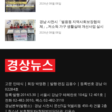
2026년 08월 08일
경남 사천시「벌용동 지역사회보장협의
체」, 저소득 가구 생활실태 개선사업 실시
2026년 08월 08일
고문 민태식 | 회장 박영환 | 발행·편집 김용수 | 등록번호 경남 아
02284호
등록·발행:2014.5.30 | 서울시 강남구 테헤란로 104길 12 401호 |
전화 02-482-3010, 팩스 02-482-3110
경남본부(발행소) : 경남 사천시 문선5길 9(벌리동 450-4) 건물 2층
| 청소년 보호
책임자
/청탁방지담당관: 김용수