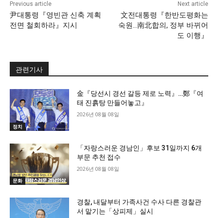
Previous article
Next article
尹대통령『영빈관 신축 계획
文전대통령『한반도평화는
전면 철회하라』지시
숙원…南北합의, 정부 바뀌어
도 이행』
관련기사
金『당선시 경선 갈등 제로 노력』…鄭『여
태 진흙탕 만들어놓고』
2026년 08월 08일
정치
「자랑스러운 경남인」후보 31일까지 6개
부문 추천 접수
2026년 08월 08일
문화
경찰, 내달부터 가족사건 수사 다른 경찰관
서 맡기는「상피제」실시