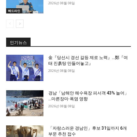
2026년 08월 08일
헤드라인
인기뉴스
金『당선시 경선 갈등 제로 노력』…鄭『여
태 진흙탕 만들어놓고』
2026년 08월 08일
경남「남해안 해수욕장 피서객 43% 늘어」
…마른장마·폭염 영향
2026년 08월 08일
「자랑스러운 경남인」후보 31일까지 6개
부문 추천 접수