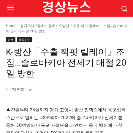
Home
정치/사회/경제
경제
K-방산「수출 잭팟 릴레이」조짐…슬로바키
아 전세기 대절 20일 방한
경제
헤드라인
K-방산「수출 잭팟 릴레이」조
짐…슬로바키아 전세기 대절 20
일 방한
2022년 09월 18일
▲21일부터 25일까지 경기 고양시 일산 킨텍스에서 육군협회
주관으로 열리는 DX코리아 2022에 슬로바키아가 전세기를
통해 30여명의 대규모 사절단을 파견하는 등 K-방산에 대한
해외의 관심이 뜨겁다. DX코리아 조직위원회 제공