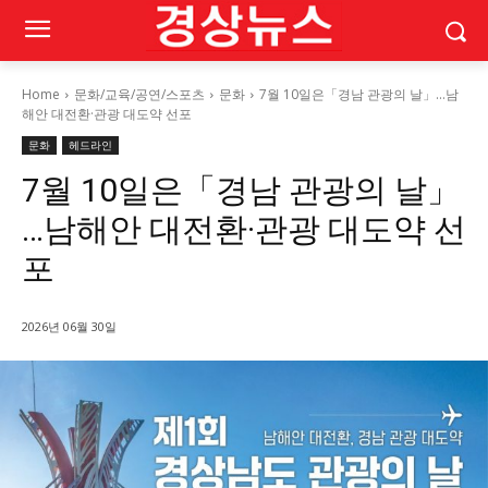
Home
문화/교육/공연/스포츠
문화
7월 10일은「경남 관광의 날」…남
해안 대전환·관광 대도약 선포
문화
헤드라인
7월 10일은「경남 관광의 날」
…남해안 대전환·관광 대도약 선
포
2026년 06월 30일