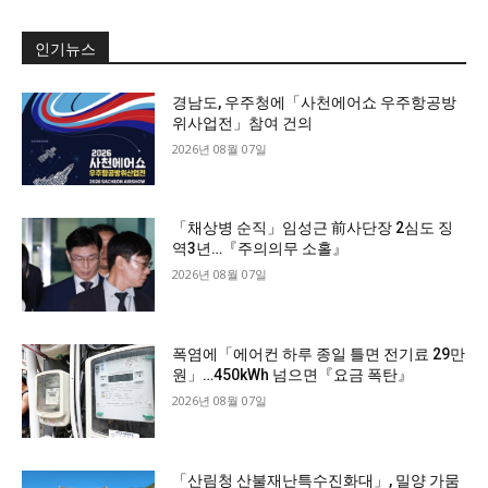
인기뉴스
경남도, 우주청에「사천에어쇼 우주항공방
위사업전」참여 건의
2026년 08월 07일
「채상병 순직」임성근 前사단장 2심도 징
역3년…『주의의무 소홀』
2026년 08월 07일
폭염에「에어컨 하루 종일 틀면 전기료 29만
원」…450kWh 넘으면『요금 폭탄』
2026년 08월 07일
「산림청 산불재난특수진화대」, 밀양 가뭄