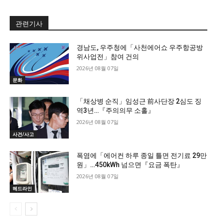
관련기사
경남도, 우주청에「사천에어쇼 우주항공방
위사업전」참여 건의
2026년 08월 07일
문화
「채상병 순직」임성근 前사단장 2심도 징
역3년…『주의의무 소홀』
2026년 08월 07일
사건/사고
폭염에「에어컨 하루 종일 틀면 전기료 29만
원」…450kWh 넘으면『요금 폭탄』
2026년 08월 07일
헤드라인