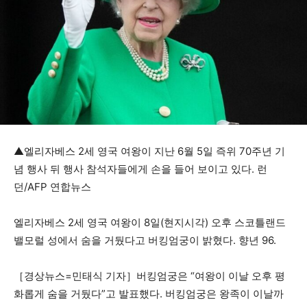
▲엘리자베스 2세 영국 여왕이 지난 6월 5일 즉위 70주년 기
념 행사 뒤 행사 참석자들에게 손을 들어 보이고 있다. 런
던/AFP 연합뉴스
엘리자베스 2세 영국 여왕이 8일(현지시각) 오후 스코틀랜드
밸모럴 성에서 숨을 거뒀다고 버킹엄궁이 밝혔다. 향년 96.
［경상뉴스=민태식 기자］버킹엄궁은 “여왕이 이날 오후 평
화롭게 숨을 거뒀다”고 발표했다. 버킹엄궁은 왕족이 이날까