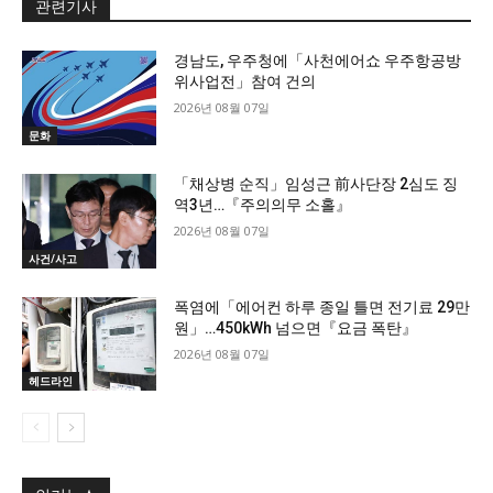
관련기사
경남도, 우주청에「사천에어쇼 우주항공방
위사업전」참여 건의
2026년 08월 07일
문화
「채상병 순직」임성근 前사단장 2심도 징
역3년…『주의의무 소홀』
2026년 08월 07일
사건/사고
폭염에「에어컨 하루 종일 틀면 전기료 29만
원」…450kWh 넘으면『요금 폭탄』
2026년 08월 07일
헤드라인