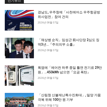
인기뉴스
경남도, 우주청에「사천에어쇼 우주항공방
위사업전」참여 건의
2026년 08월 07일
「채상병 순직」임성근 前사단장 2심도 징
역3년…『주의의무 소홀』
2026년 08월 07일
폭염에「에어컨 하루 종일 틀면 전기료 29만
원」…450kWh 넘으면『요금 폭탄』
2026년 08월 07일
「산림청 산불재난특수진화대」, 밀양 가뭄
극복 위해 100만 원 기부
2026년 08월 07일