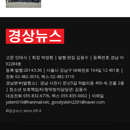
고문 민태식 | 회장 박영환 | 발행·편집 김용수 | 등록번호 경남 아
02284호
등록·발행:2014.5.30 | 서울시 강남구 테헤란로 104길 12 401호 |
전화 02-482-3010, 팩스 02-482-3110
경남본부(발행소) : 경남 사천시 문선5길 9(벌리동 450-4) 건물 2층
| 청소년 보호
책임자
/청탁방지담당관: 김용수
대표전화 055-832-6776, 팩스 055-835-0002 | 이메일
yskim010@hanmail.net, goodyskim2291@naver.com
©경상뉴스 since 2014