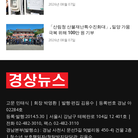
2026년 08월 07일
「산림청 산불재난특수진화대」, 밀양 가뭄
극복 위해 100만 원 기부
2026년 08월 07일
고문 민태식 | 회장 박영환 | 발행·편집 김용수 | 등록번호 경남 아
02284호
등록·발행:2014.5.30 | 서울시 강남구 테헤란로 104길 12 401호 |
전화 02-482-3010, 팩스 02-482-3110
경남본부(발행소) : 경남 사천시 문선5길 9(벌리동 450-4) 건물 2층
| 청소년 보호
책임자
/청탁방지담당관: 김용수