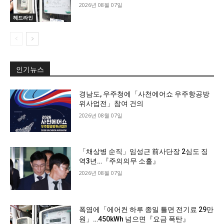
2026년 08월 07일
헤드라인
인기뉴스
경남도, 우주청에「사천에어쇼 우주항공방
위사업전」참여 건의
2026년 08월 07일
「채상병 순직」임성근 前사단장 2심도 징
역3년…『주의의무 소홀』
2026년 08월 07일
폭염에「에어컨 하루 종일 틀면 전기료 29만
원」…450kWh 넘으면『요금 폭탄』