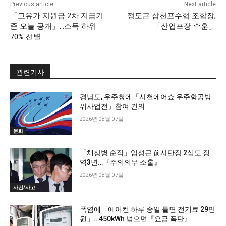
Previous article
Next article
「고유가 지원금 2차 지급기
정도근 삼천포수협 조합장,
준 오늘 공개」…소득 하위
「산업포장 수훈」
70% 선별
관련기사
경남도, 우주청에「사천에어쇼 우주항공방
위사업전」참여 건의
2026년 08월 07일
문화
「채상병 순직」임성근 前사단장 2심도 징
역3년…『주의의무 소홀』
2026년 08월 07일
사건/사고
폭염에「에어컨 하루 종일 틀면 전기료 29만
원」…450kWh 넘으면『요금 폭탄』