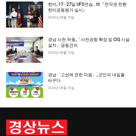
한미, 17∼27일 UFS연습…韓『전작권 전환
한미공동평가 실시』
2026년 08월 10일
경남 사천·하동,「사천공항 확장 및 CIQ 시설
설치」공동건의
2026년 08월 10일
경남「고성에 전한 마음」, 군민의 내일을
바꾸다
2026년 08월 10일