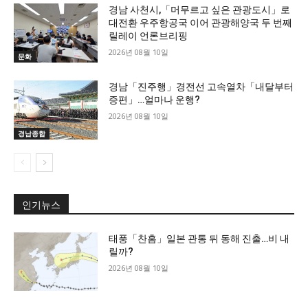
경남 사천시,「머무르고 싶은 관광도시」로
대전환 우주항공국 이어 관광해양국 두 번째
릴레이 언론브리핑
2026년 08월 10일
문화
경남「진주행」경전선 고속열차「내달부터
증편」…얼마나 운행?
2026년 08월 10일
경남종합
인기뉴스
태풍「찬홈」일본 관통 뒤 동해 진출…비 내
릴까?
2026년 08월 10일