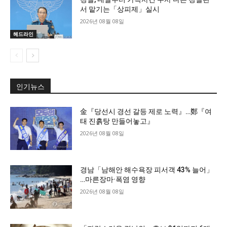
서 맡기는「상피제」실시
2026년 08월 08일
헤드라인
인기뉴스
金『당선시 경선 갈등 제로 노력』…鄭『여
태 진흙탕 만들어놓고』
2026년 08월 08일
경남「남해안 해수욕장 피서객 43% 늘어」
…마른장마·폭염 영향
2026년 08월 08일