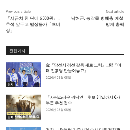
Previous article
Next article
『시금치 한 단에 6500원』…
남해군, 농작물 병해충 예찰·
추석 앞두고 밥상물가「초비
방제 총력
상」
관련기사
金『당선시 경선 갈등 제로 노력』…鄭『여
태 진흙탕 만들어놓고』
2026년 08월 08일
정치
「자랑스러운 경남인」후보 31일까지 6개
부문 추천 접수
2026년 08월 08일
문화
경찰, 내달부터 가족사건 수사 다른 경찰관