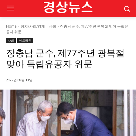
Home
정치/사회/경제
사회
장충남 군수, 제77주년 광복절 맞아 독립유
공자 위문
사회
헤드라인
장충남 군수, 제77주년 광복절
맞아 독립유공자 위문
2022년 08월 11일