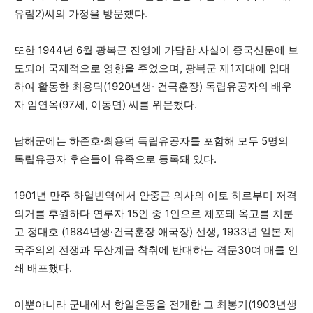
유림2)씨의 가정을 방문했다.
또한 1944년 6월 광복군 진영에 가담한 사실이 중국신문에 보
도되어 국제적으로 영향을 주었으며, 광복군 제1지대에 입대
하여 활동한 최용덕(1920년생· 건국훈장) 독립유공자의 배우
자 임연옥(97세, 이동면) 씨를 위문했다.
남해군에는 하준호·최용덕 독립유공자를 포함해 모두 5명의
독립유공자 후손들이 유족으로 등록돼 있다.
1901년 만주 하얼빈역에서 안중근 의사의 이토 히로부미 저격
의거를 후원하다 연루자 15인 중 1인으로 체포돼 옥고를 치룬
고 정대호 (1884년생·건국훈장 애국장) 선생, 1933년 일본 제
국주의의 전쟁과 무산계급 착취에 반대하는 격문30여 매를 인
쇄 배포했다.
이뿐아니라 군내에서 항일운동을 전개한 고 최봉기(1903년생