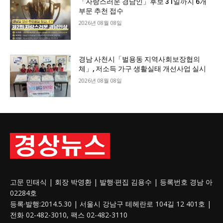
「자랑스러운 경남인」후보 31일까지 6개
부문 추천 접수
2026년 08월 08일
경남 사천시「벌용동 지역사회보장협의
체」, 저소득 가구 생활실태 개선사업 실시
2026년 08월 08일
고문 민태식 | 회장 박영환 | 발행·편집 김용수 | 등록번호 경남 아
02284호
등록·발행:2014.5.30 | 서울시 강남구 테헤란로 104길 12 401호 |
전화 02-482-3010, 팩스 02-482-3110