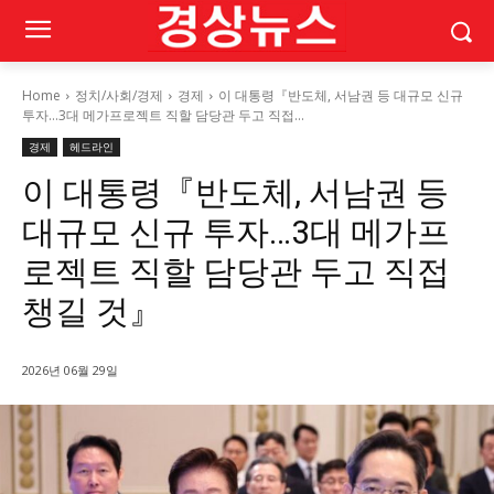
Home
정치/사회/경제
경제
이 대통령『반도체, 서남권 등 대규모 신규
투자…3대 메가프로젝트 직할 담당관 두고 직접...
경제
헤드라인
이 대통령『반도체, 서남권 등
대규모 신규 투자…3대 메가프
로젝트 직할 담당관 두고 직접
챙길 것』
2026년 06월 29일