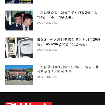
「채상병 순직」임성근 前사단장 2심도 징
역3년…『주의의무 소홀』
2026년 08월 07일
폭염에「에어컨 하루 종일 틀면 전기료 29만
원」…450kWh 넘으면『요금 폭탄』
2026년 08월 07일
「산림청 산불재난특수진화대」, 밀양 가뭄
극복 위해 100만 원 기부
2026년 08월 07일