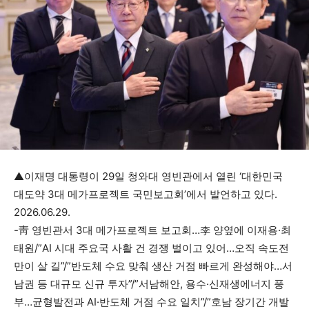
▲이재명 대통령이 29일 청와대 영빈관에서 열린 ‘대한민국
대도약 3대 메가프로젝트 국민보고회’에서 발언하고 있다.
2026.06.29.
-靑 영빈관서 3대 메가프로젝트 보고회…李 양옆에 이재용·최
태원/”AI 시대 주요국 사활 건 경쟁 벌이고 있어…오직 속도전
만이 살 길”/”반도체 수요 맞춰 생산 거점 빠르게 완성해야…서
남권 등 대규모 신규 투자”/”서남해안, 용수·신재생에너지 풍
부…균형발전과 AI·반도체 거점 수요 일치”/”호남 장기간 개발