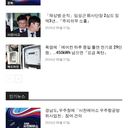
문화
「채상병 순직」임성근 前사단장 2심도 징
역3년…『주의의무 소홀』
2026년 08월 07일
사건/사고
폭염에「에어컨 하루 종일 틀면 전기료 29만
원」…450kWh 넘으면『요금 폭탄』
2026년 08월 07일
헤드라인
인기뉴스
경남도, 우주청에「사천에어쇼 우주항공방
위사업전」참여 건의
2026년 08월 07일