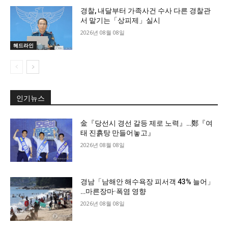
경찰, 내달부터 가족사건 수사 다른 경찰관
서 맡기는「상피제」실시
2026년 08월 08일
헤드라인
인기뉴스
金『당선시 경선 갈등 제로 노력』…鄭『여
태 진흙탕 만들어놓고』
2026년 08월 08일
경남「남해안 해수욕장 피서객 43% 늘어」
…마른장마·폭염 영향
2026년 08월 08일