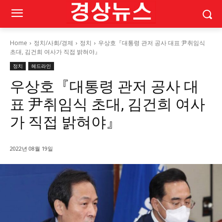
Home
정치/사회/경제
정치
우상호『대통령 관저 공사 대표 尹취임식
초대, 김건희 여사가 직접 밝혀야』
정치
헤드라인
우상호『대통령 관저 공사 대
표 尹취임식 초대, 김건희 여사
가 직접 밝혀야』
2022년 08월 19일