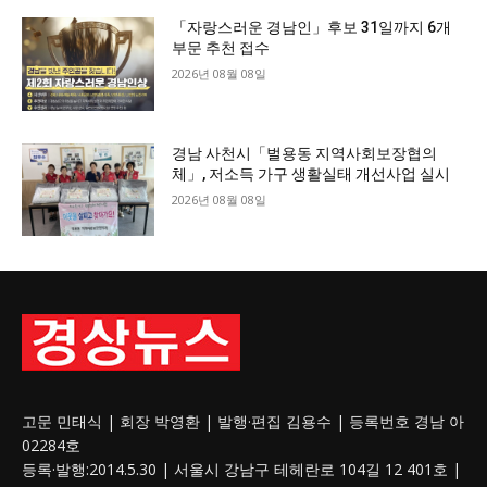
「자랑스러운 경남인」후보 31일까지 6개
부문 추천 접수
2026년 08월 08일
경남 사천시「벌용동 지역사회보장협의
체」, 저소득 가구 생활실태 개선사업 실시
2026년 08월 08일
고문 민태식 | 회장 박영환 | 발행·편집 김용수 | 등록번호 경남 아
02284호
등록·발행:2014.5.30 | 서울시 강남구 테헤란로 104길 12 401호 |