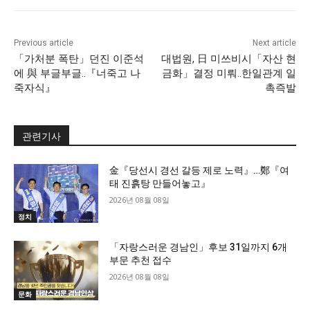
Previous article
Next article
「가처분 폭탄」던진 이준석
대법원, 日 미쓰비시「자산 현
에 與 부글부글..『너죽고 나
금화」결정 미뤄..한일관계 일
죽자식』
촉즉발
관련기사
金『당선시 경선 갈등 제로 노력』…鄭『여
태 진흙탕 만들어놓고』
2026년 08월 08일
정치
「자랑스러운 경남인」후보 31일까지 6개
부문 추천 접수
2026년 08월 08일
문화