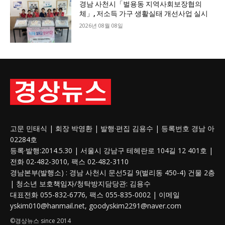
경남 사천시「벌용동 지역사회보장협의
체」, 저소득 가구 생활실태 개선사업 실시
2026년 08월 08일
고문 민태식 | 회장 박영환 | 발행·편집 김용수 | 등록번호 경남 아
02284호
등록·발행:2014.5.30 | 서울시 강남구 테헤란로 104길 12 401호 |
전화 02-482-3010, 팩스 02-482-3110
경남본부(발행소) : 경남 사천시 문선5길 9(벌리동 450-4) 건물 2층
| 청소년 보호
책임자
/청탁방지담당관: 김용수
대표전화 055-832-6776, 팩스 055-835-0002 | 이메일
yskim010@hanmail.net, goodyskim2291@naver.com
©경상뉴스 since 2014