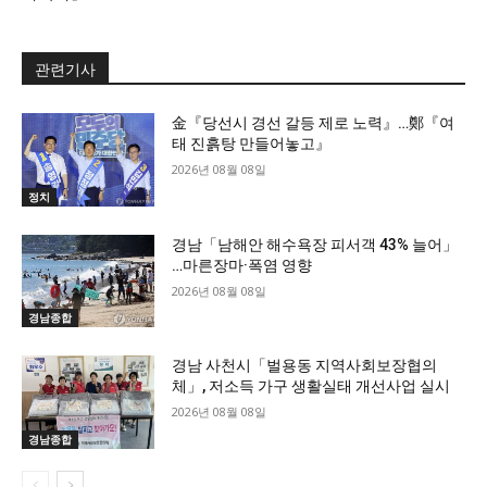
관련기사
金『당선시 경선 갈등 제로 노력』…鄭『여
태 진흙탕 만들어놓고』
2026년 08월 08일
정치
경남「남해안 해수욕장 피서객 43% 늘어」
…마른장마·폭염 영향
2026년 08월 08일
경남종합
경남 사천시「벌용동 지역사회보장협의
체」, 저소득 가구 생활실태 개선사업 실시
2026년 08월 08일
경남종합