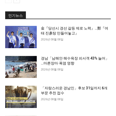
인기뉴스
金『당선시 경선 갈등 제로 노력』…鄭『여
태 진흙탕 만들어놓고』
2026년 08월 08일
경남「남해안 해수욕장 피서객 43% 늘어」
…마른장마·폭염 영향
2026년 08월 08일
「자랑스러운 경남인」후보 31일까지 6개
부문 추천 접수
2026년 08월 08일