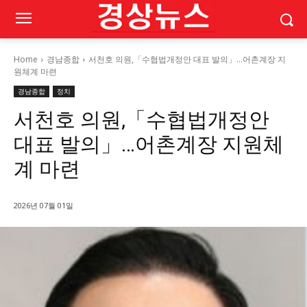
Home
경남종합
서천호 의원,「수협법개정안 대표 발의」…어촌계장 지
원체계 마련
경남종합
정치
서천호 의원,「수협법개정안
대표 발의」…어촌계장 지원체
계 마련
2026년 07월 01일