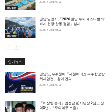
2026년 08월 07일
경남종합
경남 밀양시,「2026 밀양 수퍼 페스티벌 막
바지 현장·합동 점검」실시
2026년 08월 06일
경남종합
인기뉴스
경남도, 우주청에「사천에어쇼 우주항공방
위사업전」참여 건의
2026년 08월 07일
「채상병 순직」임성근 前사단장 2심도 징
역3년…『주의의무 소홀』