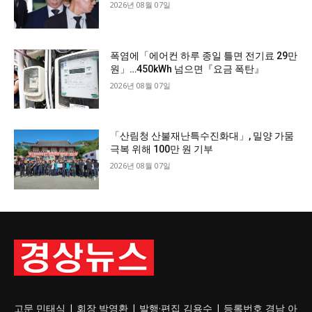
2026년 08월 07일
폭염에「에어컨 하루 종일 틀면 전기료 29만
원」…450kWh 넘으면『요금 폭탄』
2026년 08월 07일
「산림청 산불재난특수진화대」, 밀양 가뭄
극복 위해 100만 원 기부
2026년 08월 07일
고문 민태식 | 회장 박영환 | 발행·편집 김용수 | 등록번호 경남 아