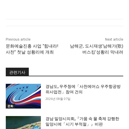
Previous article
Next article
문화예술진흥 사업 “힘내라!
남해군, 도시재생‘남해가(歌)
사천” 첫날 성황리에 개최
버스킹’성황리 막내려
관련기사
경남도, 우주청에「사천에어쇼 우주항공방
위사업전」참여 건의
2026년 08월 07일
문화
경남 밀양시의회,『가뭄 속 물 축제 강행한
밀양시에「시기 부적절」』비판