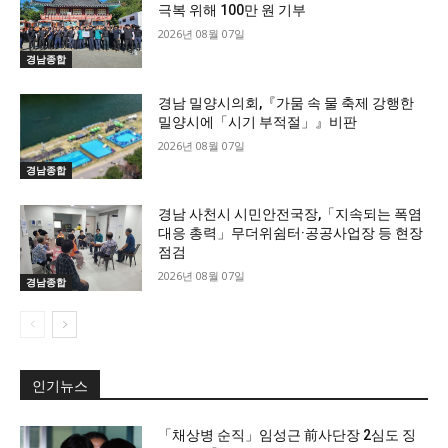
극복 위해 100만 원 기부
2026년 08월 07일
경남종합
경남 밀양시의회,『가뭄 속 물 축제 강행한
밀양시에「시기 부적절」』비판
2026년 08월 07일
경남종합
경남 사천시 시민안전국장,「지속되는 폭염
대응 총력」무더위쉼터·공공사업장 등 현장
점검
2026년 08월 07일
경남종합
인기뉴스
「채상병 순직」임성근 前사단장 2심도 징