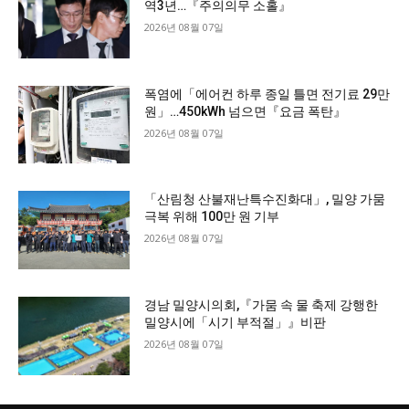
역3년…『주의의무 소홀』
2026년 08월 07일
폭염에「에어컨 하루 종일 틀면 전기료 29만
원」…450kWh 넘으면『요금 폭탄』
2026년 08월 07일
「산림청 산불재난특수진화대」, 밀양 가뭄
극복 위해 100만 원 기부
2026년 08월 07일
경남 밀양시의회,『가뭄 속 물 축제 강행한
밀양시에「시기 부적절」』비판
2026년 08월 07일