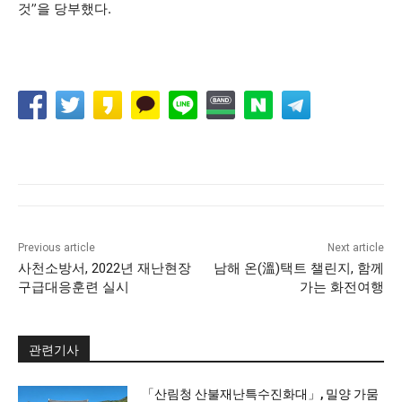
것”을 당부했다.
Previous article
Next article
사천소방서, 2022년 재난현장
남해 온(溫)택트 챌린지, 함께
구급대응훈련 실시
가는 화전여행
관련기사
「산림청 산불재난특수진화대」, 밀양 가뭄