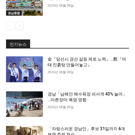
2026년 08월 08일
경남종합
인기뉴스
金『당선시 경선 갈등 제로 노력』…鄭『여
태 진흙탕 만들어놓고』
2026년 08월 08일
경남「남해안 해수욕장 피서객 43% 늘어」
…마른장마·폭염 영향
2026년 08월 08일
「자랑스러운 경남인」후보 31일까지 6개
부문 추천 접수