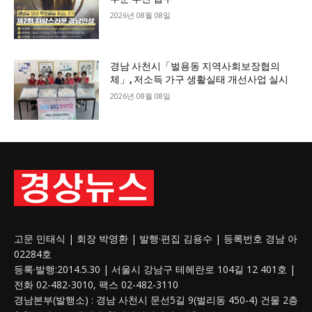
2026년 08월 08일
경남 사천시「벌용동 지역사회보장협의
체」, 저소득 가구 생활실태 개선사업 실시
2026년 08월 08일
고문 민태식 | 회장 박영환 | 발행·편집 김용수 | 등록번호 경남 아
02284호
등록·발행:2014.5.30 | 서울시 강남구 테헤란로 104길 12 401호 |
전화 02-482-3010, 팩스 02-482-3110
경남본부(발행소) : 경남 사천시 문선5길 9(벌리동 450-4) 건물 2층