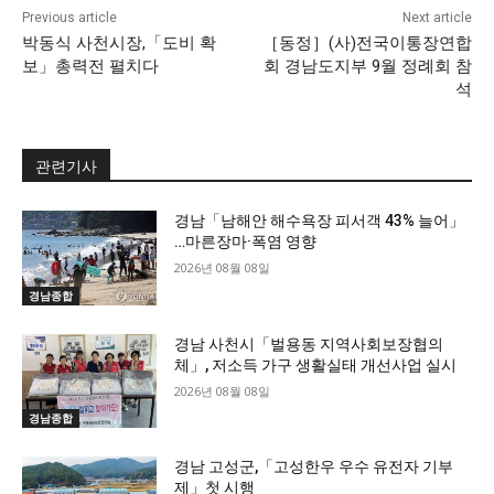
Previous article
Next article
박동식 사천시장,「도비 확
［동정］(사)전국이통장연합
보」총력전 펼치다
회 경남도지부 9월 정례회 참
석
관련기사
경남「남해안 해수욕장 피서객 43% 늘어」
…마른장마·폭염 영향
2026년 08월 08일
경남종합
경남 사천시「벌용동 지역사회보장협의
체」, 저소득 가구 생활실태 개선사업 실시
2026년 08월 08일
경남종합
경남 고성군,「고성한우 우수 유전자 기부
제」첫 시행