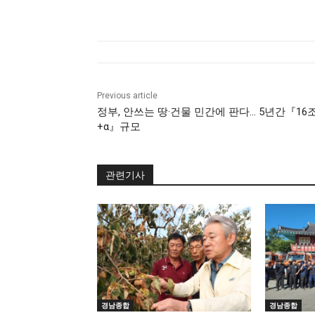
Previous article
정부, 안쓰는 땅·건물 민간에 판다… 5년간『16
+α』규모
관련기사
경남종합
경남종합