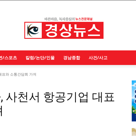
연/스포츠
칼럼/논단/인물
경남종합
사건/사고
대표와 소통간담회 가져
, 사천서 항공기업 대표
져