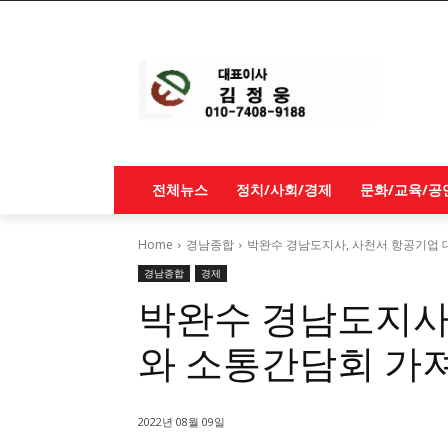
전체뉴스
정치/사회/경제
문화/교육/공
Home
경남종합
박완수 경남도지사, 사천서 항공기업 
경남종합
경제
박완수 경남도지사
와 소통간담회 가
2022년 08월 09일