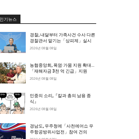
인기뉴스
경찰, 내달부터 가족사건 수사 다른
경찰관서 맡기는「상피제」실시
2026년 08월 08일
농협중앙회, 폭염·가뭄 지원 확대…
「재해자금 3천 억 긴급」지원
2026년 08월 08일
민중의 소리,『칼과 총의 남용 종
식』
2026년 08월 08일
경남도, 우주청에「사천에어쇼 우
주항공방위사업전」참여 건의