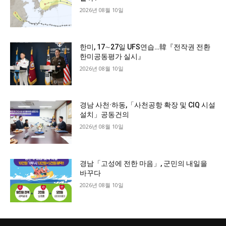
2026년 08월 10일
한미, 17∼27일 UFS연습…韓『전작권 전환
한미공동평가 실시』
2026년 08월 10일
경남 사천·하동,「사천공항 확장 및 CIQ 시설
설치」공동건의
2026년 08월 10일
경남「고성에 전한 마음」, 군민의 내일을
바꾸다
2026년 08월 10일