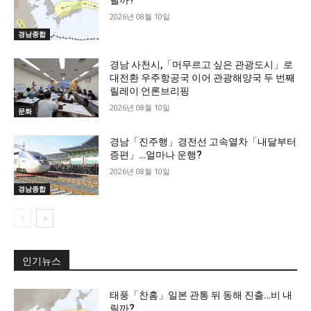
릴까?
2026년 08월 10일
경남종합
경남 사천시,「머무르고 싶은 관광도시」로
대전환 우주항공국 이어 관광해양국 두 번째
릴레이 언론브리핑
2026년 08월 10일
문화
경남「진주행」경전선 고속열차「내달부터
증편」…얼마나 운행?
2026년 08월 10일
경남종합
인기뉴스
태풍「찬홈」일본 관통 뒤 동해 진출…비 내
릴까?