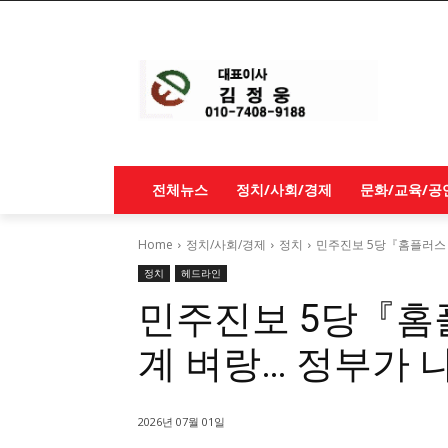
전체뉴스
정치/사회/경제
문화/교육/공
Home
정치/사회/경제
정치
민주진보 5당『홈플러스 청
정치
헤드라인
민주진보 5당『홈플
계 벼랑… 정부가 
2026년 07월 01일