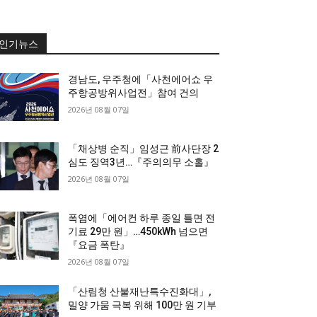
인기뉴스
경남도, 우주청에「사천에어쇼 우
주항공방위사업전」참여 건의
2026년 08월 07일
「채상병 순직」임성근 前사단장 2
심도 징역3년…『주의의무 소홀』
2026년 08월 07일
폭염에「에어컨 하루 종일 틀면 전
기료 29만 원」…450kWh 넘으면
『요금 폭탄』
2026년 08월 07일
「산림청 산불재난특수진화대」,
밀양 가뭄 극복 위해 100만 원 기부