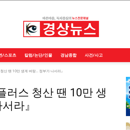
연/스포츠
칼럼/논단/인물
경남종합
사건/사고
산 땐 10만 생계 벼랑... 정부가 나서라』
러스 청산 땐 10만 생
나서라』