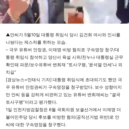
▲안씨가 5월10일 대통령 취임식 당시 김건희 여사와 인사를
나눴다는 제스처를 취하는 모습.
– 극우 유튜버 안정권, 이재명 비방 혐의로 구속영장 청구/대
통령 취임식 참석하고 양산서 욕설 시위/친누나 대통령실 근무
확인돼 파문/보수유튜버 변희재 “토사구팽, ‘윤석열 만세’나 외
치길”
[경상뉴스=민태식 기자] 대통령 취임식에 초대되기도 했던 극
우 유튜버 안정권씨가 구속영장을 청구받았다. 보수 성향이지
만 안씨 등을 강하게 비판하고 있는 유튜버 변희재씨는 “결국
토사구팽”이라고 평가했다.
1일 인천지방검찰청은 6월 국회의원 보궐선거에서 이재명 더
불어민주당 당시 후보를 비방한 혐의(공직선거법 위반)로 안
씨에 대한 구속영장을 청구했다.