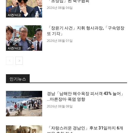
「초상집」된 축구협회
2026년 08월 06일
사건/사고
「장윤기 사건」지휘 형사과장,「구속영장
또 기각」
2026년 08월 01일
사건/사고
인기뉴스
경남「남해안 해수욕장 피서객 43% 늘어」
…마른장마·폭염 영향
2026년 08월 08일
「자랑스러운 경남인」후보 31일까지 6개