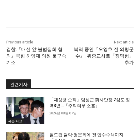
Previous article
Next article
검찰,『대선 앞 불법집회 혐
복역 중인『오영호 전 의령군
의』국힘 하영제 의원 불구속
수』, 위증교사로「징역형」
기소
추가
관련기사
「채상병 순직」임성근 前사단장 2심도 징
역3년…『주의의무 소홀』
2026년 08월 07일
사건/사고
월드컵 탈락·청문회에 첫 압수수색까지…