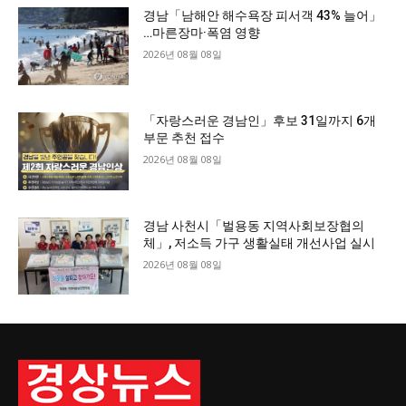
경남「남해안 해수욕장 피서객 43% 늘어」
…마른장마·폭염 영향
2026년 08월 08일
「자랑스러운 경남인」후보 31일까지 6개
부문 추천 접수
2026년 08월 08일
경남 사천시「벌용동 지역사회보장협의
체」, 저소득 가구 생활실태 개선사업 실시
2026년 08월 08일