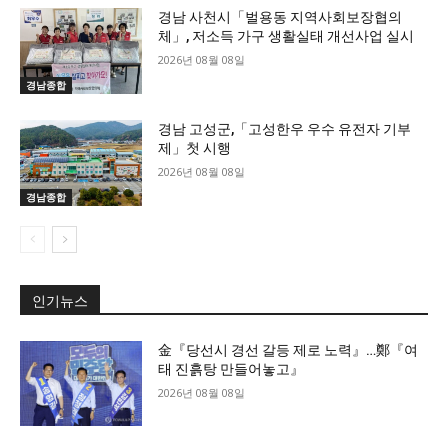
경남 사천시「벌용동 지역사회보장협의
체」, 저소득 가구 생활실태 개선사업 실시
2026년 08월 08일
경남종합
경남 고성군,「고성한우 우수 유전자 기부
제」첫 시행
2026년 08월 08일
경남종합
인기뉴스
金『당선시 경선 갈등 제로 노력』…鄭『여
태 진흙탕 만들어놓고』
2026년 08월 08일