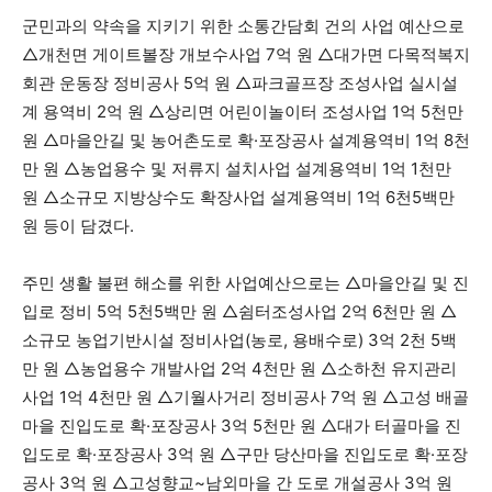
군민과의 약속을 지키기 위한 소통간담회 건의 사업 예산으로
△개천면 게이트볼장 개보수사업 7억 원 △대가면 다목적복지
회관 운동장 정비공사 5억 원 △파크골프장 조성사업 실시설
계 용역비 2억 원 △상리면 어린이놀이터 조성사업 1억 5천만
원 △마을안길 및 농어촌도로 확·포장공사 설계용역비 1억 8천
만 원 △농업용수 및 저류지 설치사업 설계용역비 1억 1천만
원 △소규모 지방상수도 확장사업 설계용역비 1억 6천5백만
원 등이 담겼다.
주민 생활 불편 해소를 위한 사업예산으로는 △마을안길 및 진
입로 정비 5억 5천5백만 원 △쉼터조성사업 2억 6천만 원 △
소규모 농업기반시설 정비사업(농로, 용배수로) 3억 2천 5백
만 원 △농업용수 개발사업 2억 4천만 원 △소하천 유지관리
사업 1억 4천만 원 △기월사거리 정비공사 7억 원 △고성 배골
마을 진입도로 확·포장공사 3억 5천만 원 △대가 터골마을 진
입도로 확·포장공사 3억 원 △구만 당산마을 진입도로 확·포장
공사 3억 원 △고성향교~남외마을 간 도로 개설공사 3억 원