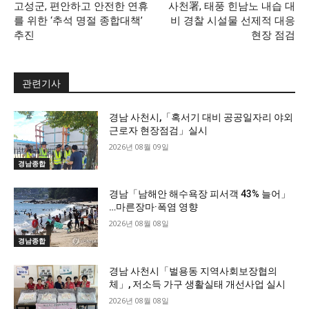
고성군, 편안하고 안전한 연휴
사천署, 태풍 힌남노 내습 대
를 위한 ‘추석 명절 종합대책’
비 경찰 시설물 선제적 대응
추진
현장 점검
관련기사
경남 사천시,「혹서기 대비 공공일자리 야외
근로자 현장점검」실시
2026년 08월 09일
경남종합
경남「남해안 해수욕장 피서객 43% 늘어」
…마른장마·폭염 영향
2026년 08월 08일
경남종합
경남 사천시「벌용동 지역사회보장협의
체」, 저소득 가구 생활실태 개선사업 실시
2026년 08월 08일