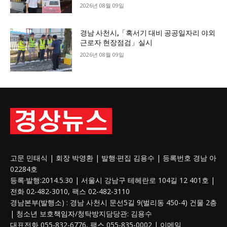
2026년 08월 09일
경남 사천시,「혹서기 대비 공공일자리 야외
근로자 현장점검」실시
2026년 08월 09일
고문 민태식 | 회장 박영환 | 발행·편집 김용수 | 등록번호 경남 아
02284호
등록·발행:2014.5.30 | 서울시 강남구 테헤란로 104길 12 401호 |
전화 02-482-3010, 팩스 02-482-3110
경남본부(발행소) : 경남 사천시 문선5길 9(벌리동 450-4) 건물 2층
| 청소년 보호
책임자
/청탁방지담당관: 김용수
대표전화 055-832-6776, 팩스 055-835-0002 | 이메일