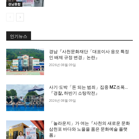
경남종합
인기뉴스
경남『사천문화재단「대표이사 응모 특정
인 배제 규정 변경」논란』
2026년 08월 09일
사기·도박「돈 되는 범죄」집중 MZ조폭…
『경찰, 하반기 소탕작전』
2026년 08월 09일
「놀라운지」가 여는『사천의 새로운 문화
삼천포 바다와 노을을 품은 문화예술 플랫
폼』