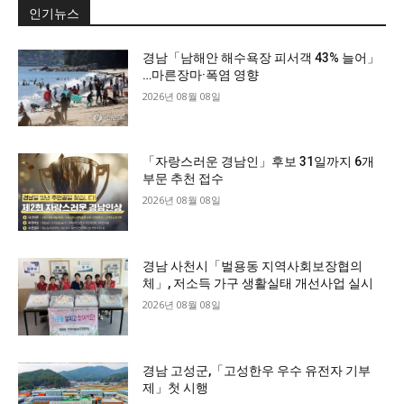
인기뉴스
경남「남해안 해수욕장 피서객 43% 늘어」
…마른장마·폭염 영향
2026년 08월 08일
「자랑스러운 경남인」후보 31일까지 6개
부문 추천 접수
2026년 08월 08일
경남 사천시「벌용동 지역사회보장협의
체」, 저소득 가구 생활실태 개선사업 실시
2026년 08월 08일
경남 고성군,「고성한우 우수 유전자 기부
제」첫 시행