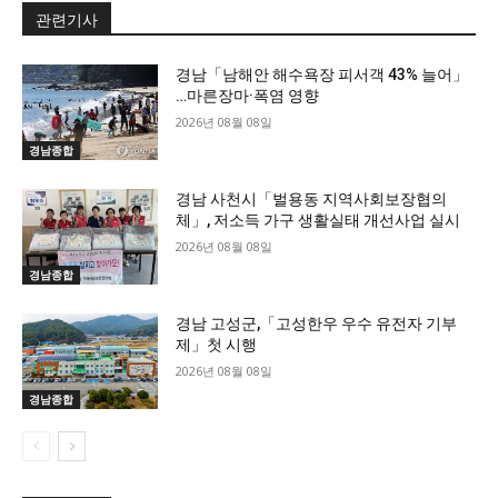
관련기사
경남「남해안 해수욕장 피서객 43% 늘어」
…마른장마·폭염 영향
2026년 08월 08일
경남종합
경남 사천시「벌용동 지역사회보장협의
체」, 저소득 가구 생활실태 개선사업 실시
2026년 08월 08일
경남종합
경남 고성군,「고성한우 우수 유전자 기부
제」첫 시행
2026년 08월 08일
경남종합