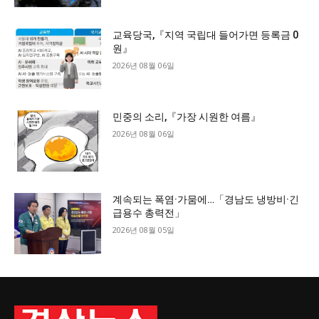
교육당국,『지역 국립대 들어가면 등록금 0
원』
2026년 08월 06일
민중의 소리,『가장 시원한 여름』
2026년 08월 06일
계속되는 폭염·가뭄에…「경남도 냉방비·긴
급용수 총력전」
2026년 08월 05일