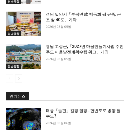
경남종합
경남 밀양시「부북면 故 박동희 씨 유족, 근
조 쌀 40포」기탁
2026년 08월 05일
경남종합
경남 고성군,「2027년 마을만들기사업 주민
주도 마을발전계획수립 워크」개최
2026년 08월 05일
경남종합
인기뉴스
태풍「돌핀」갈팡 질팡…한반도로 방향 틀
수도?
2026년 08월 06일