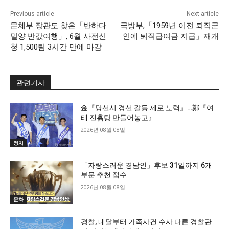
Previous article
Next article
문체부 장관도 찾은「반하다
국방부,「1959년 이전 퇴직군
밀양 반값여행」, 6월 사전신
인에 퇴직급여금 지급」재개
청 1,500팀 3시간 만에 마감
관련기사
金『당선시 경선 갈등 제로 노력』…鄭『여
태 진흙탕 만들어놓고』
2026년 08월 08일
정치
「자랑스러운 경남인」후보 31일까지 6개
부문 추천 접수
2026년 08월 08일
문화
경찰, 내달부터 가족사건 수사 다른 경찰관