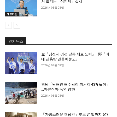
서 맡기는「상피제」실시
2026년 08월 08일
헤드라인
인기뉴스
金『당선시 경선 갈등 제로 노력』…鄭『여
태 진흙탕 만들어놓고』
2026년 08월 08일
경남「남해안 해수욕장 피서객 43% 늘어」
…마른장마·폭염 영향
2026년 08월 08일
「자랑스러운 경남인」후보 31일까지 6개