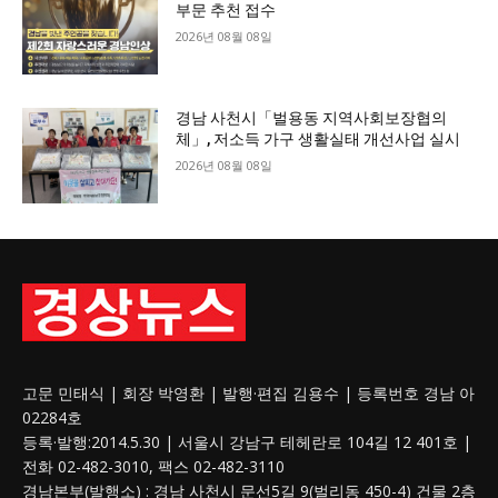
부문 추천 접수
2026년 08월 08일
경남 사천시「벌용동 지역사회보장협의
체」, 저소득 가구 생활실태 개선사업 실시
2026년 08월 08일
고문 민태식 | 회장 박영환 | 발행·편집 김용수 | 등록번호 경남 아
02284호
등록·발행:2014.5.30 | 서울시 강남구 테헤란로 104길 12 401호 |
전화 02-482-3010, 팩스 02-482-3110
경남본부(발행소) : 경남 사천시 문선5길 9(벌리동 450-4) 건물 2층