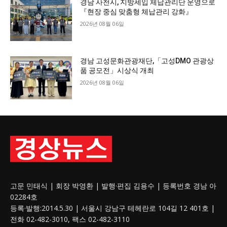
경남 사천시, 지방세입 체납관리단 운영으로
『현장 중심 맞춤형 체납관리 강화』
2026년 08월 06일
경남 고성문화관광재단,「고성DMO 관광상
품 공모전」시상식 개최
2026년 08월 06일
고문 민태식 | 회장 박영환 | 발행·편집 김용수 | 등록번호 경남 아
02284호
등록·발행:2014.5.30 | 서울시 강남구 테헤란로 104길 12 401호 |
전화 02-482-3010, 팩스 02-482-3110