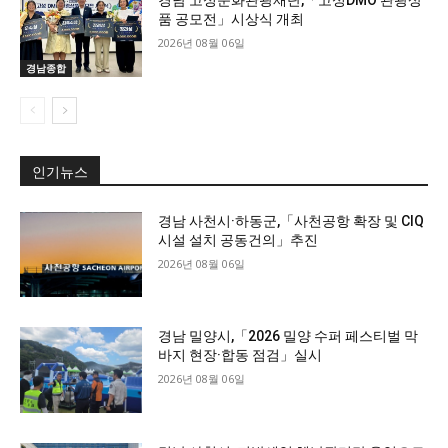
경남 고성문화관광재단,「고성DMO 관광상
품 공모전」시상식 개최
2026년 08월 06일
경남종합
인기뉴스
경남 사천시·하동군,「사천공항 확장 및 CIQ
시설 설치 공동건의」추진
2026년 08월 06일
경남 밀양시,「2026 밀양 수퍼 페스티벌 막
바지 현장·합동 점검」실시
2026년 08월 06일