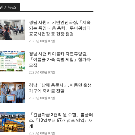
인기뉴스
경남 사천시 시민안전국장,「지속
되는 폭염 대응 총력」무더위쉼터·
공공사업장 등 현장 점검
2026년 08월 07일
경남 사천 케이블카 자연휴양림,
「여름숲 가족 특별 체험」참가자
모집
2026년 08월 07일
경남「남해 용문사」, 이동면 출생
가구에 축하금 전달
2026년 08월 07일
「긴급자금 2천억 원 수혈」홈플러
스,『13일부터 67개 점포 영업』재
개
2026년 08월 07일