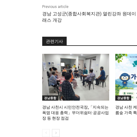
Previous article
경남 고성군(종합사회복지관) 열린강좌 원데이
래스 개강
관련기사
경남종합
경남종합
경남 사천시 시민안전국장,「지속되는
경남 사천 
폭염 대응 총력」무더위쉼터·공공사업
름숲 가족 
장 등 현장 점검