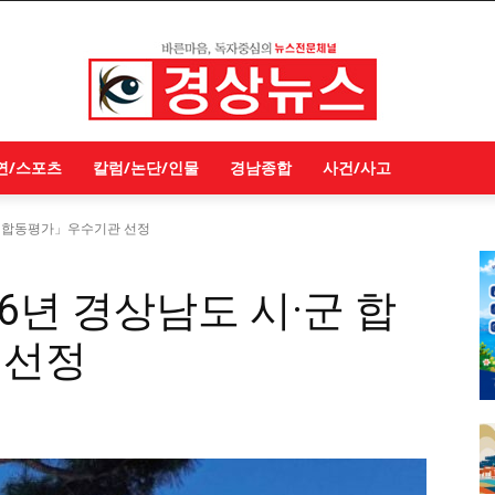
연/스포츠
칼럼/논단/인물
경남종합
사건/사고
·군 합동평가」우수기관 선정
6년 경상남도 시·군 합
 선정