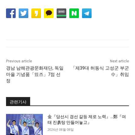
Previous article
Next article
경남 남해관광문화재단, 독일
「제39대 허동식 고성군 부군
마을 기념품「뚀즈」7점 선
수」취임
정
관련기사
金『당선시 경선 갈등 제로 노력』…鄭『여
태 진흙탕 만들어놓고』
2026년 08월 08일