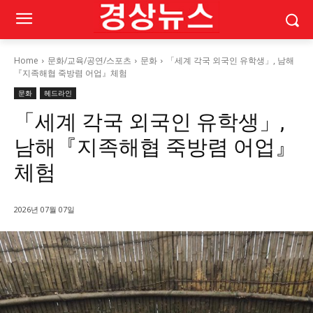
Home
문화/교육/공연/스포츠
문화
「세계 각국 외국인 유학생」, 남해
『지족해협 죽방렴 어업』체험
문화
헤드라인
「세계 각국 외국인 유학생」,
남해『지족해협 죽방렴 어업』
체험
2026년 07월 07일