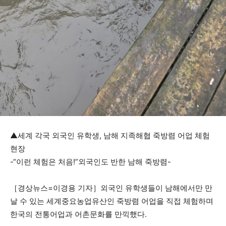
▲세계 각국 외국인 유학생, 남해 지족해협 죽방렴 어업 체험
현장
-“이런 체험은 처음!”외국인도 반한 남해 죽방렴-
［경상뉴스=이경용 기자］외국인 유학생들이 남해에서만 만
날 수 있는 세계중요농업유산인 죽방렴 어업을 직접 체험하며
한국의 전통어업과 어촌문화를 만끽했다.