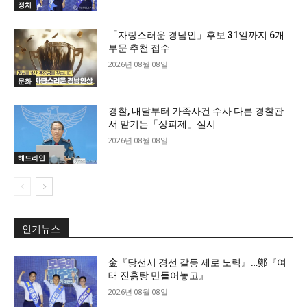
정치
「자랑스러운 경남인」후보 31일까지 6개
부문 추천 접수
2026년 08월 08일
문화
경찰, 내달부터 가족사건 수사 다른 경찰관
서 맡기는「상피제」실시
2026년 08월 08일
헤드라인
인기뉴스
金『당선시 경선 갈등 제로 노력』…鄭『여
태 진흙탕 만들어놓고』
2026년 08월 08일