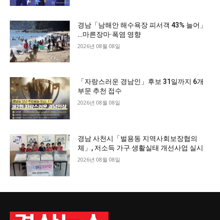
경남「남해안 해수욕장 피서객 43% 늘어」
…마른장마·폭염 영향
2026년 08월 08일
「자랑스러운 경남인」후보 31일까지 6개
부문 추천 접수
2026년 08월 08일
경남 사천시「벌용동 지역사회보장협의
체」, 저소득 가구 생활실태 개선사업 실시
2026년 08월 08일