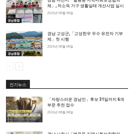
경남 사천시「벌용동 지역사회보장협의
체」, 저소득 가구 생활실태 개선사업 실시
2026년 08월 08일
경남종합
경남 고성군,「고성한우 우수 유전자 기부
제」첫 시행
2026년 08월 08일
경남종합
인기뉴스
「자랑스러운 경남인」후보 31일까지 6개
부문 추천 접수
2026년 08월 08일