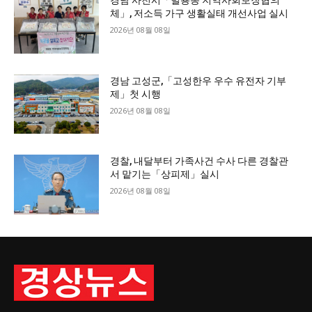
경남 사천시「벌용동 지역사회보장협의
체」, 저소득 가구 생활실태 개선사업 실시
2026년 08월 08일
경남 고성군,「고성한우 우수 유전자 기부
제」첫 시행
2026년 08월 08일
경찰, 내달부터 가족사건 수사 다른 경찰관
서 맡기는「상피제」실시
2026년 08월 08일