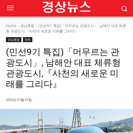
Home
경남종합
(민선9기 특집)「머무르는 관광도시」, 남해안 대표 체류
형 관광도시,『사천의 새로운 미래를 그리다』
경남종합
문화
(민선9기 특집)「머무르는 관
광도시」, 남해안 대표 체류형
관광도시,『사천의 새로운 미
래를 그리다』
2026년 07월 01일