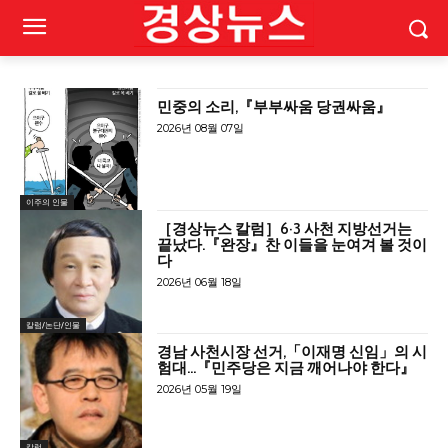
민중의 소리,『부부싸움 당권싸움』
2026년 08월 07일
이주의 인물
［경상뉴스 칼럼］6·3 사천 지방선거는
끝났다.『완장』찬 이들을 눈여겨 볼 것이
다
2026년 06월 18일
칼럼/논단/인물
경남 사천시장 선거,「이재명 신임」의 시
험대…『민주당은 지금 깨어나야 한다』
2026년 05월 19일
칼럼