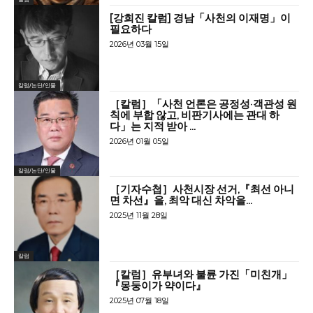
[강희진 칼럼] 경남「사천의 이재명」이
필요하다
2026년 03월 15일
칼럼/논단/인물
［칼럼］「사천 언론은 공정성·객관성 원
칙에 부합 않고, 비판기사에는 관대 하
다」는 지적 받아 …
2026년 01월 05일
칼럼/논단/인물
［기자수첩］사천시장 선거,『최선 아니
면 차선』을, 최악 대신 차악을…
2025년 11월 28일
칼럼
［칼럼］유부녀와 불륜 가진「미친개」
『몽둥이가 약이다』
2025년 07월 18일