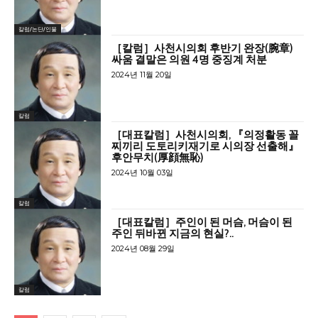
칼럼/논단/인물
［칼럼］사천시의회 후반기 완장(腕章)
싸움 결말은 의원 4명 중징계 처분
2024년 11월 20일
칼럼
［대표칼럼］사천시의회, 『의정활동 꼴
찌끼리 도토리키재기로 시의장 선출해』
후안무치(厚顔無恥)
2024년 10월 03일
칼럼
［대표칼럼］주인이 된 머슴, 머슴이 된
주인 뒤바뀐 지금의 현실?..
2024년 08월 29일
칼럼