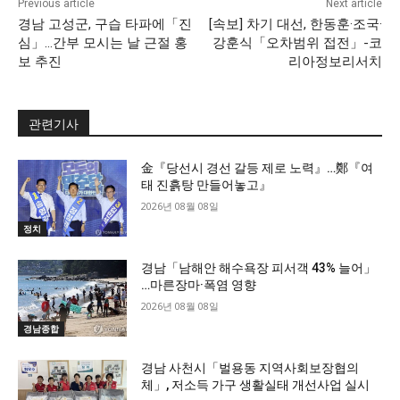
Previous article
Next article
경남 고성군, 구습 타파에「진
[속보] 차기 대선, 한동훈·조국·
심」…간부 모시는 날 근절 홍
강훈식「오차범위 접전」-코
보 추진
리아정보리서치
관련기사
金『당선시 경선 갈등 제로 노력』…鄭『여
태 진흙탕 만들어놓고』
2026년 08월 08일
정치
경남「남해안 해수욕장 피서객 43% 늘어」
…마른장마·폭염 영향
2026년 08월 08일
경남종합
경남 사천시「벌용동 지역사회보장협의
체」, 저소득 가구 생활실태 개선사업 실시