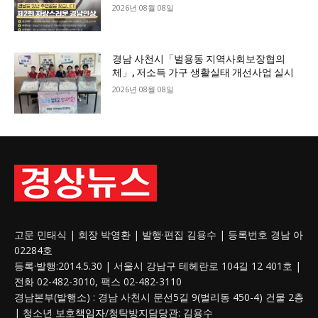
2026년 08월 08일
경남 사천시「벌용동 지역사회보장협의
체」, 저소득 가구 생활실태 개선사업 실시
2026년 08월 08일
고문 민태식 | 회장 박영환 | 발행·편집 김용수 | 등록번호 경남 아
02284호
등록·발행:2014.5.30 | 서울시 강남구 테헤란로 104길 12 401호 |
전화 02-482-3010, 팩스 02-482-3110
경남본부(발행소) : 경남 사천시 문선5길 9(벌리동 450-4) 건물 2층
| 청소년 보호
책임자
/청탁방지담당관: 김용수