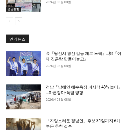
2026년 08월 08일
경남종합
인기뉴스
金『당선시 경선 갈등 제로 노력』…鄭『여
태 진흙탕 만들어놓고』
2026년 08월 08일
경남「남해안 해수욕장 피서객 43% 늘어」
…마른장마·폭염 영향
2026년 08월 08일
「자랑스러운 경남인」후보 31일까지 6개
부문 추천 접수