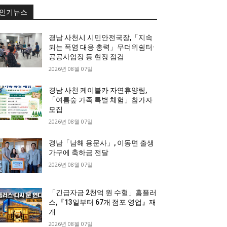
인기뉴스
경남 사천시 시민안전국장,「지속
되는 폭염 대응 총력」무더위쉼터·
공공사업장 등 현장 점검
2026년 08월 07일
경남 사천 케이블카 자연휴양림,
「여름숲 가족 특별 체험」참가자
모집
2026년 08월 07일
경남「남해 용문사」, 이동면 출생
가구에 축하금 전달
2026년 08월 07일
「긴급자금 2천억 원 수혈」홈플러
스,『13일부터 67개 점포 영업』재
개
2026년 08월 07일