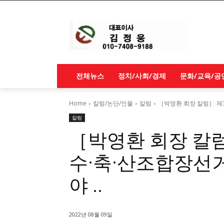
전체뉴스
정치/사회/경제
문화/교육/공
Home
칼럼/논단/인물
칼럼
［박영환 회장 칼럼］ 제
칼럼
［박영환 회장 칼럼
수·축·산조합장선
야 ..
2022년 08월 09일