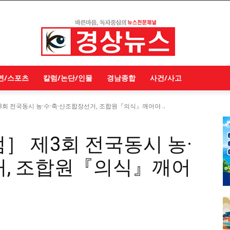
연/스포츠
칼럼/논단/인물
경남종합
사건/사고
3회 전국동시 농·수·축·산조합장선거, 조합원『의식』깨어야 ..
］ 제3회 전국동시 농·
거, 조합원『의식』깨어