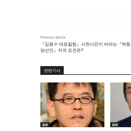
Previous article
『김용수 대표칼럼』사천시민이 바라는『박동
당선인』자격 요건은?
관련기사
칼럼
칼럼