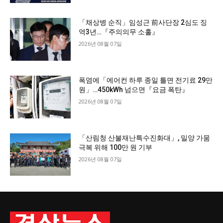
「채상병 순직」임성근 前사단장 2심도 징
역3년…『주의의무 소홀』
2026년 08월 07일
폭염에「에어컨 하루 종일 틀면 전기료 29만
원」…450kWh 넘으면『요금 폭탄』
2026년 08월 07일
「산림청 산불재난특수진화대」, 밀양 가뭄
극복 위해 100만 원 기부
2026년 08월 07일