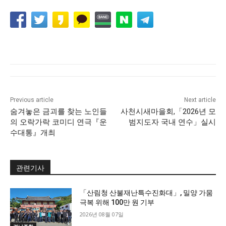
Previous article
Next article
숨겨놓은 금괴를 찾는 노인들
사천시새마을회,「2026년 모
의 오락가락 코미디 연극『운
범지도자 국내 연수」실시
수대통』개최
관련기사
「산림청 산불재난특수진화대」, 밀양 가뭄
극복 위해 100만 원 기부
2026년 08월 07일