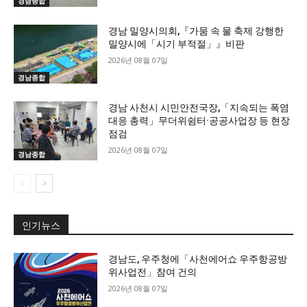
경남종합
경남 밀양시의회,『가뭄 속 물 축제 강행한
밀양시에「시기 부적절」』비판
2026년 08월 07일
경남종합
경남 사천시 시민안전국장,「지속되는 폭염
대응 총력」무더위쉼터·공공사업장 등 현장
점검
2026년 08월 07일
경남종합
인기뉴스
경남도, 우주청에「사천에어쇼 우주항공방
위사업전」참여 건의
2026년 08월 07일