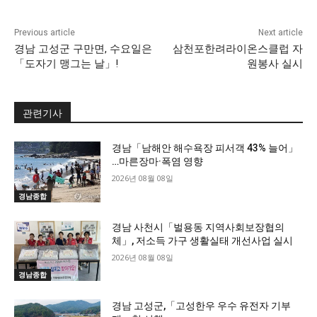
Previous article
Next article
경남 고성군 구만면, 수요일은
삼천포한려라이온스클럽 자
「도자기 맹그는 날」!
원봉사 실시
관련기사
경남「남해안 해수욕장 피서객 43% 늘어」
…마른장마·폭염 영향
2026년 08월 08일
경남종합
경남 사천시「벌용동 지역사회보장협의
체」, 저소득 가구 생활실태 개선사업 실시
2026년 08월 08일
경남종합
경남 고성군,「고성한우 우수 유전자 기부