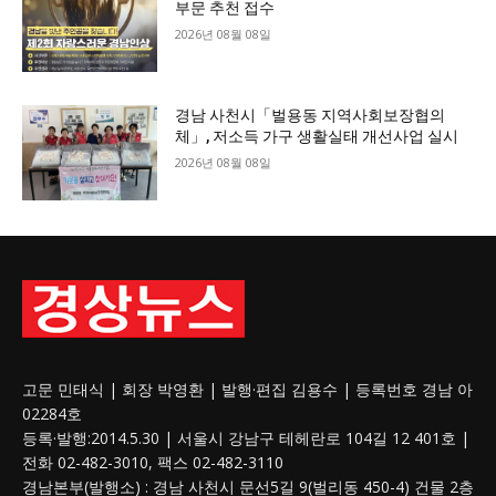
부문 추천 접수
2026년 08월 08일
경남 사천시「벌용동 지역사회보장협의
체」, 저소득 가구 생활실태 개선사업 실시
2026년 08월 08일
고문 민태식 | 회장 박영환 | 발행·편집 김용수 | 등록번호 경남 아
02284호
등록·발행:2014.5.30 | 서울시 강남구 테헤란로 104길 12 401호 |
전화 02-482-3010, 팩스 02-482-3110
경남본부(발행소) : 경남 사천시 문선5길 9(벌리동 450-4) 건물 2층