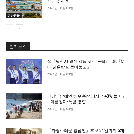
제」첫 시행
2026년 08월 08일
경남종합
인기뉴스
金『당선시 경선 갈등 제로 노력』…鄭『여
태 진흙탕 만들어놓고』
2026년 08월 08일
경남「남해안 해수욕장 피서객 43% 늘어」
…마른장마·폭염 영향
2026년 08월 08일
「자랑스러운 경남인」후보 31일까지 6개