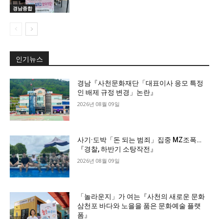
경남종합
인기뉴스
경남『사천문화재단「대표이사 응모 특정
인 배제 규정 변경」논란』
2026년 08월 09일
사기·도박「돈 되는 범죄」집중 MZ조폭…
『경찰, 하반기 소탕작전』
2026년 08월 09일
「놀라운지」가 여는『사천의 새로운 문화
삼천포 바다와 노을을 품은 문화예술 플랫
폼』