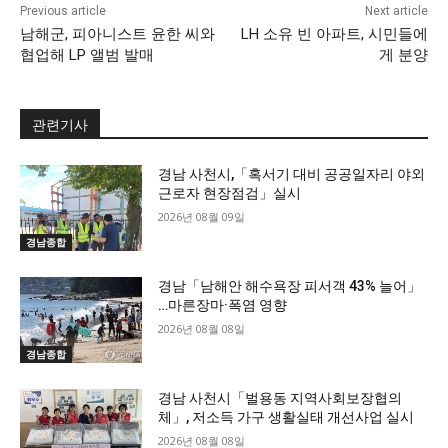
Previous article
Next article
남해군, 피아니스트 윤한 씨와
LH 소유 빈 아파트, 시민들에
협업해 LP 앨범 발매
게 분양
관련기사
경남 사천시,「혹서기 대비 공공일자리 야외
근로자 현장점검」실시
2026년 08월 09일
경남종합
경남「남해안 해수욕장 피서객 43% 늘어」
…마른장마·폭염 영향
2026년 08월 08일
경남종합
경남 사천시「벌용동 지역사회보장협의
체」, 저소득 가구 생활실태 개선사업 실시
2026년 08월 08일