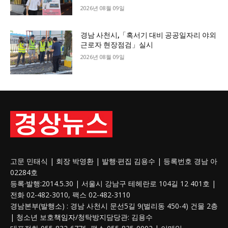
2026년 08월 09일
경남 사천시,「혹서기 대비 공공일자리 야외
근로자 현장점검」실시
2026년 08월 09일
고문 민태식 | 회장 박영환 | 발행·편집 김용수 | 등록번호 경남 아
02284호
등록·발행:2014.5.30 | 서울시 강남구 테헤란로 104길 12 401호 |
전화 02-482-3010, 팩스 02-482-3110
경남본부(발행소) : 경남 사천시 문선5길 9(벌리동 450-4) 건물 2층
| 청소년 보호
책임자
/청탁방지담당관: 김용수