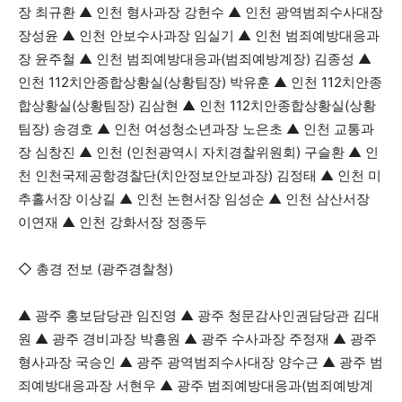
장 최규환 ▲ 인천 형사과장 강헌수 ▲ 인천 광역범죄수사대장
장성윤 ▲ 인천 안보수사과장 임실기 ▲ 인천 범죄예방대응과
장 윤주철 ▲ 인천 범죄예방대응과(범죄예방계장) 김종성 ▲
인천 112치안종합상황실(상황팀장) 박유훈 ▲ 인천 112치안종
합상황실(상황팀장) 김삼현 ▲ 인천 112치안종합상황실(상황
팀장) 송경호 ▲ 인천 여성청소년과장 노은초 ▲ 인천 교통과
장 심창진 ▲ 인천 (인천광역시 자치경찰위원회) 구슬환 ▲ 인
천 인천국제공항경찰단(치안정보안보과장) 김정태 ▲ 인천 미
추홀서장 이상길 ▲ 인천 논현서장 임성순 ▲ 인천 삼산서장
이연재 ▲ 인천 강화서장 정종두
◇ 총경 전보 (광주경찰청)
▲ 광주 홍보담당관 임진영 ▲ 광주 청문감사인권담당관 김대
원 ▲ 광주 경비과장 박흥원 ▲ 광주 수사과장 주정재 ▲ 광주
형사과장 국승인 ▲ 광주 광역범죄수사대장 양수근 ▲ 광주 범
죄예방대응과장 서현우 ▲ 광주 범죄예방대응과(범죄예방계