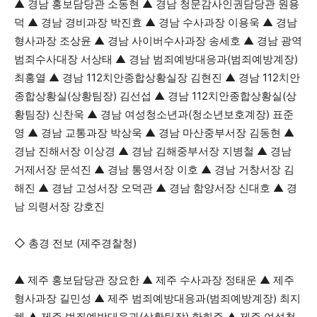
▲ 경남 홍보담당관 소동현 ▲ 경남 청문감사인권담당관 원용
덕 ▲ 경남 경비과장 박진효 ▲ 경남 수사과장 이용욱 ▲ 경남
형사과장 조상윤 ▲ 경남 사이버수사과장 송세호 ▲ 경남 광역
범죄수사대장 서상태 ▲ 경남 범죄예방대응과(범죄예방계장)
최홍열 ▲ 경남 112치안종합상황실장 김현진 ▲ 경남 112치안
종합상황실(상황팀장) 김선섭 ▲ 경남 112치안종합상황실(상
황팀장) 신찬욱 ▲ 경남 여성청소년과(청소년보호계장) 표준
영 ▲ 경남 교통과장 박상욱 ▲ 경남 마산중부서장 김동현 ▲
경남 진해서장 이상경 ▲ 경남 김해중부서장 지병철 ▲ 경남
거제서장 문석진 ▲ 경남 통영서장 이호 ▲ 경남 거창서장 김
해진 ▲ 경남 고성서장 오덕관 ▲ 경남 함양서장 신대호 ▲ 경
남 의령서장 강호진
◇ 총경 전보 (제주경찰청)
▲ 제주 홍보담당관 장요한 ▲ 제주 수사과장 정태운 ▲ 제주
형사과장 길민성 ▲ 제주 범죄예방대응과(범죄예방계장) 최지
혜 ▲ 제주 범죄예방대응과(상황팀장) 한희주 ▲ 제주 여성청