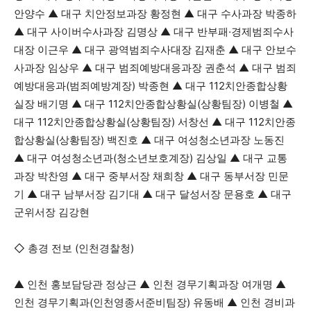
안양수 ▲ 대구 치안정보과장 황정현 ▲ 대구 수사과장 박종하
▲ 대구 사이버수사과장 김명상 ▲ 대구 반부패·경제범죄수사
대장 이근우 ▲ 대구 광역범죄수사대장 김재춘 ▲ 대구 안보수
사과장 임상우 ▲ 대구 범죄예방대응과장 권춘석 ▲ 대구 범죄
예방대응과(범죄예방계장) 박종현 ▲ 대구 112치안종합상황
실장 배기명 ▲ 대구 112치안종합상황실(상황팀장) 이병철 ▲
대구 112치안종합상황실(상황팀장) 서창선 ▲ 대구 112치안종
합상황실(상황팀장) 백진호 ▲ 대구 여성청소년과장 노동진
▲ 대구 여성청소년과(청소년보호계장) 김상일 ▲ 대구 교통
과장 박찬영 ▲ 대구 중부서장 채희창 ▲ 대구 동부서장 민문
기 ▲ 대구 남부서장 김기대 ▲ 대구 달성서장 문용호 ▲ 대구
군위서장 김강현
◇ 총경 전보 (인천경찰청)
▲ 인천 홍보담당관 정상근 ▲ 인천 경무기획과장 여개명 ▲
인천 경무기획과(인천영종서준비팀장) 유동배 ▲ 인천 경비과