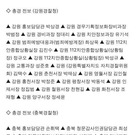
◇ 총경 전보 (강원경찰청)
▲ 강원 홍보담당관 박상경 ▲ 강원 경무기획정보화장비과장
박범정 ▲ 강원 경비과장 정대리 ▲ 강원 치안정보과장 유기석
▲ 강원 범죄예방대응과(범죄예방계장) 최상욱 ▲ 강원 112치
안종합상황실장 김진수 ▲ 강원 112치안종합상황실(상황팀
장) 정규오 ▲ 강원 112치안종합상황실(상황팀장) 박성규 ▲
강원 교통과장 성준호 ▲ 강원 (강원특별자치도 자치경찰위원
회) 김택수 ▲ 강원 춘천서장 박재삼 ▲ 강원 영월서장 김인철
▲ 강원 홍천서장 박정준 ▲ 강원 평창서장 박동석 ▲ 강원 인
제서장 정집범 ▲ 강원 철원서장 천현길 ▲ 강원 화천서장 조
재형 ▲ 강원 양구서장 정세윤
◇ 총경 전보 (충북경찰청)
▲ 충북 홍보담당관 손휘택 ▲ 충북 청문감사인권담당관 최성