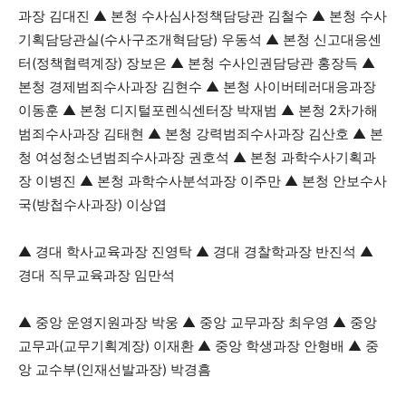
과장 김대진 ▲ 본청 수사심사정책담당관 김철수 ▲ 본청 수사
기획담당관실(수사구조개혁담당) 우동석 ▲ 본청 신고대응센
터(정책협력계장) 장보은 ▲ 본청 수사인권담당관 홍장득 ▲
본청 경제범죄수사과장 김현수 ▲ 본청 사이버테러대응과장
이동훈 ▲ 본청 디지털포렌식센터장 박재범 ▲ 본청 2차가해
범죄수사과장 김태현 ▲ 본청 강력범죄수사과장 김산호 ▲ 본
청 여성청소년범죄수사과장 권호석 ▲ 본청 과학수사기획과
장 이병진 ▲ 본청 과학수사분석과장 이주만 ▲ 본청 안보수사
국(방첩수사과장) 이상엽
▲ 경대 학사교육과장 진영탁 ▲ 경대 경찰학과장 반진석 ▲
경대 직무교육과장 임만석
▲ 중앙 운영지원과장 박웅 ▲ 중앙 교무과장 최우영 ▲ 중앙
교무과(교무기획계장) 이재환 ▲ 중앙 학생과장 안형배 ▲ 중
앙 교수부(인재선발과장) 박경흠