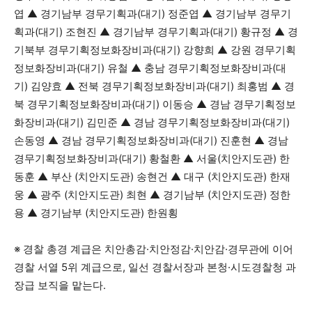
엽 ▲ 경기남부 경무기획과(대기) 정준엽 ▲ 경기남부 경무기
획과(대기) 조현진 ▲ 경기남부 경무기획과(대기) 황규정 ▲ 경
기북부 경무기획정보화장비과(대기) 강향희 ▲ 강원 경무기획
정보화장비과(대기) 유철 ▲ 충남 경무기획정보화장비과(대
기) 김양효 ▲ 전북 경무기획정보화장비과(대기) 최홍범 ▲ 경
북 경무기획정보화장비과(대기) 이동승 ▲ 경남 경무기획정보
화장비과(대기) 김민준 ▲ 경남 경무기획정보화장비과(대기)
손동영 ▲ 경남 경무기획정보화장비과(대기) 진훈현 ▲ 경남
경무기획정보화장비과(대기) 황철환 ▲ 서울(치안지도관) 한
동훈 ▲ 부산 (치안지도관) 송현건 ▲ 대구 (치안지도관) 한재
웅 ▲ 광주 (치안지도관) 최현 ▲ 경기남부 (치안지도관) 정한
용 ▲ 경기남부 (치안지도관) 한원횡
※ 경찰 총경 계급은 치안총감·치안정감·치안감·경무관에 이어
경찰 서열 5위 계급으로, 일선 경찰서장과 본청·시도경찰청 과
장급 보직을 맡는다.