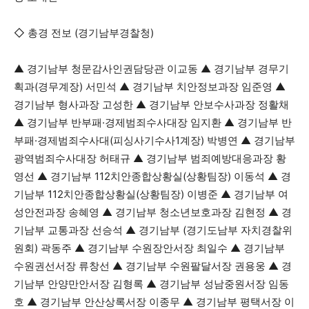
◇ 총경 전보 (경기남부경찰청)
▲ 경기남부 청문감사인권담당관 이교동 ▲ 경기남부 경무기
획과(경무계장) 서민석 ▲ 경기남부 치안정보과장 임준영 ▲
경기남부 형사과장 고성한 ▲ 경기남부 안보수사과장 정활채
▲ 경기남부 반부패·경제범죄수사대장 임지환 ▲ 경기남부 반
부패·경제범죄수사대(피싱사기수사1계장) 박병연 ▲ 경기남부
광역범죄수사대장 허태규 ▲ 경기남부 범죄예방대응과장 황
영선 ▲ 경기남부 112치안종합상황실(상황팀장) 이동석 ▲ 경
기남부 112치안종합상황실(상황팀장) 이병준 ▲ 경기남부 여
성안전과장 송혜영 ▲ 경기남부 청소년보호과장 김현정 ▲ 경
기남부 교통과장 선승석 ▲ 경기남부 (경기도남부 자치경찰위
원회) 곽동주 ▲ 경기남부 수원장안서장 최일수 ▲ 경기남부
수원권선서장 류창선 ▲ 경기남부 수원팔달서장 권용웅 ▲ 경
기남부 안양만안서장 김형록 ▲ 경기남부 성남중원서장 임동
호 ▲ 경기남부 안산상록서장 이종무 ▲ 경기남부 평택서장 이