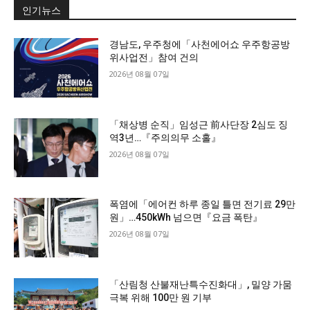
인기뉴스
경남도, 우주청에「사천에어쇼 우주항공방
위사업전」참여 건의
2026년 08월 07일
「채상병 순직」임성근 前사단장 2심도 징
역3년…『주의의무 소홀』
2026년 08월 07일
폭염에「에어컨 하루 종일 틀면 전기료 29만
원」…450kWh 넘으면『요금 폭탄』
2026년 08월 07일
「산림청 산불재난특수진화대」, 밀양 가뭄
극복 위해 100만 원 기부