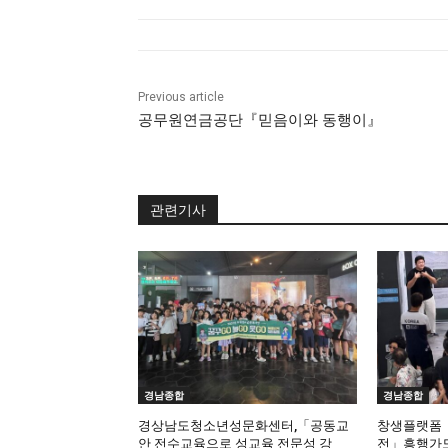
Previous article
공무원연금공단『믿음이와 동행이』
관련기사
경남종합
경남종합
경상남도청소년성문화센터,「공동교
창생플랫폼「
안 전수교육으로 성교육 전문성 강
전」흥행가도