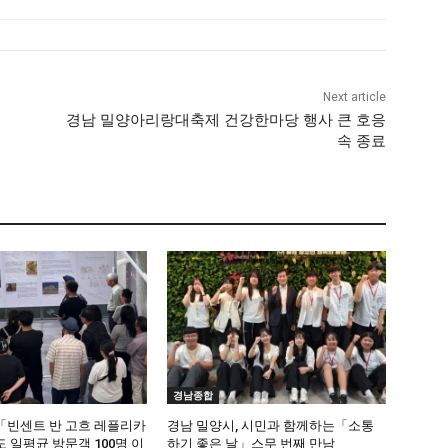
Next article
경남 밀양아리랑대축제 건강한마당 행사 큰 호응
속 종료
경남종합
빈센트 반 고흐 레플리카
경남 밀양시, 시민과 함께하는「소통
 일평균 방문객 100명 이
하기 좋은 날」스무 번째 만남