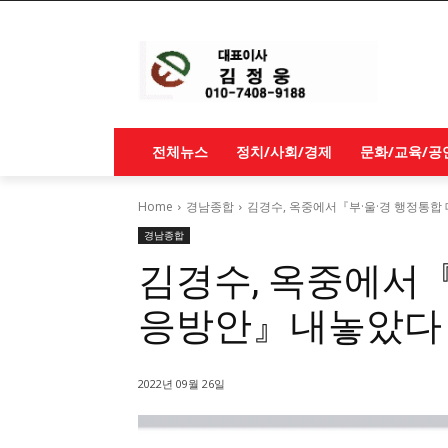
전체뉴스
정치/사회/경제
문화/교육/공
Home
경남종합
김경수, 옥중에서『부·울·경 행정통
경남종합
김경수, 옥중에서『
응방안』내놓았다
2022년 09월 26일