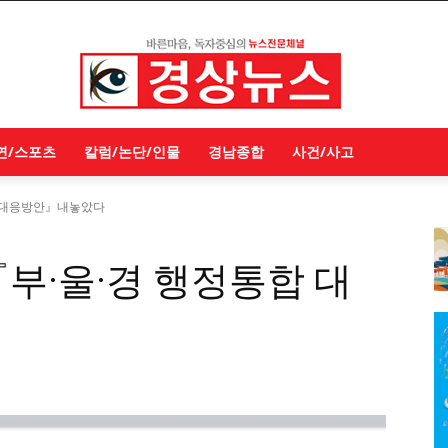
연/스포츠
칼럼/논단/인물
경남종합
사건/사고
합 대응방안』내놓았다
부·울·경 행정통합 대