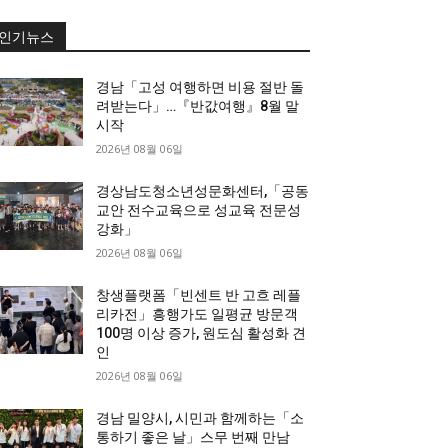
인기뉴스
경남「고성 여행하면 비용 절반 돌
려받는다」…『반값여행』8월 말
시작
2026년 08월 06일
경상남도청소년성문화센터,「공동
교안 전수교육으로 성교육 전문성
강화」
2026년 08월 06일
창생플랫폼「빈센트 반 고흐 레플
리카전」흥행가도 일평균 방문객
100명 이상 증가, 원도심 활성화 견
인
2026년 08월 06일
경남 밀양시, 시민과 함께하는「소
통하기 좋은 날」스무 번째 만남