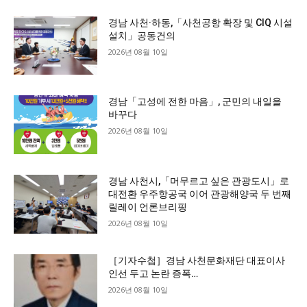
경남 사천·하동,「사천공항 확장 및 CIQ 시설
설치」공동건의
2026년 08월 10일
경남「고성에 전한 마음」, 군민의 내일을
바꾸다
2026년 08월 10일
경남 사천시,「머무르고 싶은 관광도시」로
대전환 우주항공국 이어 관광해양국 두 번째
릴레이 언론브리핑
2026년 08월 10일
［기자수첩］경남 사천문화재단 대표이사
인선 두고 논란 증폭…
2026년 08월 10일