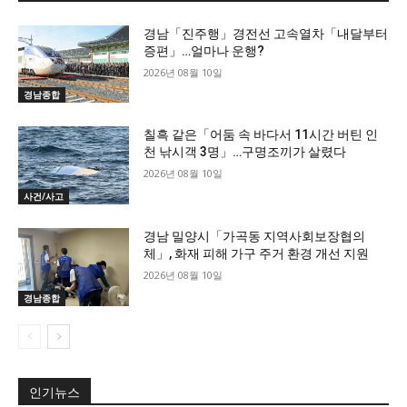
경남「진주행」경전선 고속열차「내달부터
증편」…얼마나 운행?
2026년 08월 10일
경남종합
칠흑 같은「어둠 속 바다서 11시간 버틴 인
천 낚시객 3명」…구명조끼가 살렸다
2026년 08월 10일
사건/사고
경남 밀양시「가곡동 지역사회보장협의
체」, 화재 피해 가구 주거 환경 개선 지원
2026년 08월 10일
경남종합
인기뉴스