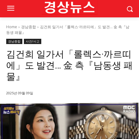
Home
경남종합
김건희 일가서「롤렉스·까르띠에」도 발견… 金 측『남
동생 패물』
경남종합
사건/사고
김건희 일가서「롤렉스·까르띠
에」도 발견… 金 측『남동생 패
물』
2025년 09월 09일