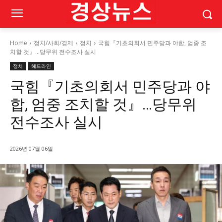
Home
정치/사회/경제
정치
국힘『기초의회서 민주당과 야합, 엄중 조
치할 것』…당무위 전수조사 실시
정치
헤드라인
국힘『기초의회서 민주당과 야
합, 엄중 조치할 것』…당무위
전수조사 실시
2026년 07월 06일