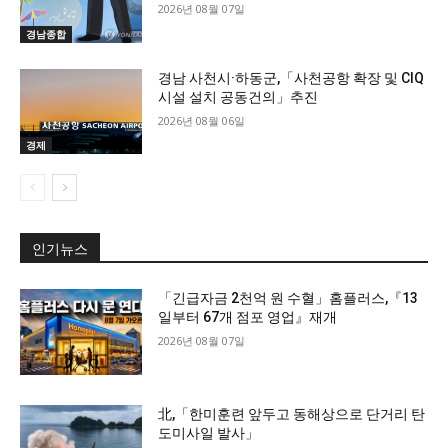
2026년 08월 07일
경남종합
경남 사천시·하동군,「사천공항 확장 및 CIQ
시설 설치 공동건의」추진
2026년 08월 06일
경제
인기뉴스
「긴급자금 2천억 원 수혈」홈플러스,『13
일부터 67개 점포 영업』재개
2026년 08월 07일
北,「한미훈련 앞두고 동해상으로 단거리 탄
도미사일 발사」