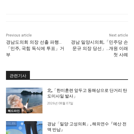
Previous article
Next article
경남도의회 의장 선출 파행…
경남 밀양시의회,「민주당 손
「민주, 국힘 독식에 투표」거
문규 의장 당선」…개원 이래
부
첫 사례
관련기사
北,「한미훈련 앞두고 동해상으로 단거리 탄
도미사일 발사」
2026년 08월 07일
헤드라인
경남「밀양·고성의회」, 해외연수『예산 전
액 반납』