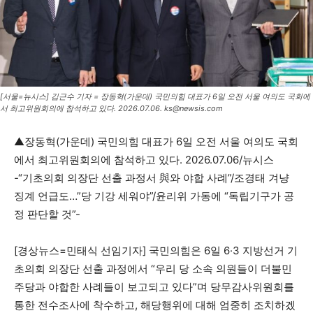
[서울=뉴시스] 김근수 기자 = 장동혁(가운데) 국민의힘 대표가 6일 오전 서울 여의도 국회에
서 최고위원회의에 참석하고 있다. 2026.07.06. ks@newsis.com
▲장동혁(가운데) 국민의힘 대표가 6일 오전 서울 여의도 국회
에서 최고위원회의에 참석하고 있다. 2026.07.06/뉴시스
-“기초의회 의장단 선출 과정서 與와 야합 사례”/조경태 겨냥
징계 언급도…”당 기강 세워야”/윤리위 가동에 “독립기구가 공
정 판단할 것”-
[경상뉴스=민태식 선임기자] 국민의힘은 6일 6·3 지방선거 기
초의회 의장단 선출 과정에서 “우리 당 소속 의원들이 더불민
주당과 야합한 사례들이 보고되고 있다”며 당무감사위원회를
통한 전수조사에 착수하고, 해당행위에 대해 엄중히 조치하겠