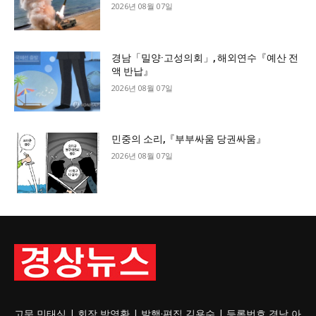
2026년 08월 07일
경남「밀양·고성의회」, 해외연수『예산 전
액 반납』
2026년 08월 07일
민중의 소리,『부부싸움 당권싸움』
2026년 08월 07일
고문 민태식 | 회장 박영환 | 발행·편집 김용수 | 등록번호 경남 아