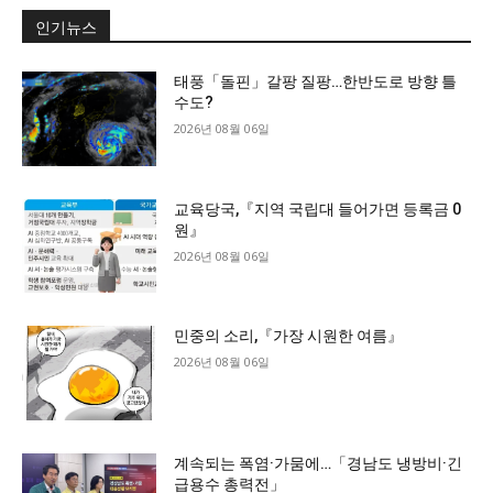
인기뉴스
태풍「돌핀」갈팡 질팡…한반도로 방향 틀
수도?
2026년 08월 06일
교육당국,『지역 국립대 들어가면 등록금 0
원』
2026년 08월 06일
민중의 소리,『가장 시원한 여름』
2026년 08월 06일
계속되는 폭염·가뭄에…「경남도 냉방비·긴
급용수 총력전」