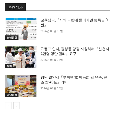
관련기사
교육당국,『지역 국립대 들어가면 등록금 0
원』
2026년 08월 06일
경남종합
尹캠프 인사, 권성동 당권 지원하려『신천지
2만명 명단 달라』요구
2026년 08월 05일
정치
경남 밀양시「부북면 故 박동희 씨 유족, 근
조 쌀 40포」기탁
2026년 08월 05일
경남종합