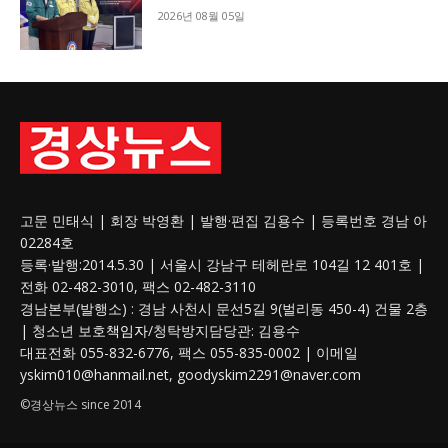
2026년 08월 05일
고문 민태식 | 회장 박영환 | 발행·편집 김용수 | 등록번호 경남 아
02284호
등록·발행:2014.5.30 | 서울시 강남구 테헤란로 104길 12 401호 |
전화 02-482-3010, 팩스 02-482-3110
경남본부(발행소) : 경남 사천시 문선5길 9(벌리동 450-4) 건물 2층
| 청소년 보호
책임자
/청탁방지담당관: 김용수
대표전화 055-832-6776, 팩스 055-835-0002 | 이메일
yskim010@hanmail.net, goodyskim2291@naver.com
©경상뉴스 since 2014