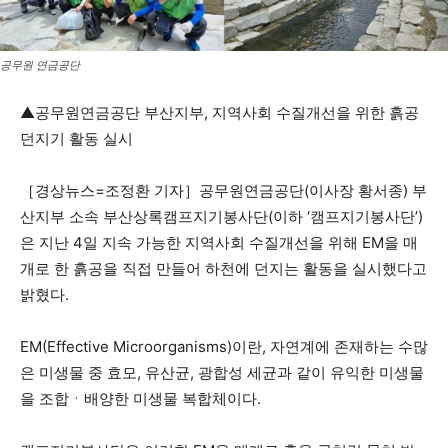
공무원 연금공단
▲공무원연금공단 부산지부, 지역사회 수질개선을 위한 흙공
던지기 활동 실시
［경상뉴스=조정환 기자］공무원연금공단(이사장 황서종) 부
산지부 소속 부산상록캠프지기봉사단(이하 ‘캠프지기봉사단’)
은 지난 4일 지속 가능한 지역사회 수질개선을 위해 EM을 매
개로 한 흙공을 직접 만들어 하천에 던지는 활동을 실시했다고
밝혔다.
EM(Effective Microorganisms)이란, 자연계에 존재하는 수많
은 미생물 중 효모, 유산균, 광합성 세균과 같이 유익한 미생물
을 조합ㆍ배양한 미생물 복합체이다.