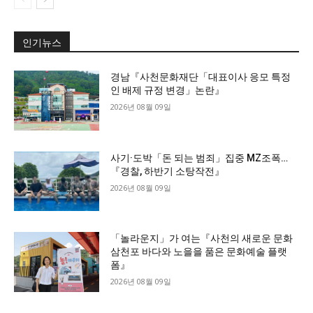
인기뉴스
경남『사천문화재단「대표이사 응모 특정
인 배제 규정 변경」논란』
2026년 08월 09일
사기·도박「돈 되는 범죄」집중 MZ조폭…
『경찰, 하반기 소탕작전』
2026년 08월 09일
「놀라운지」가 여는『사천의 새로운 문화
삼천포 바다와 노을을 품은 문화예술 플랫
폼』
2026년 08월 09일