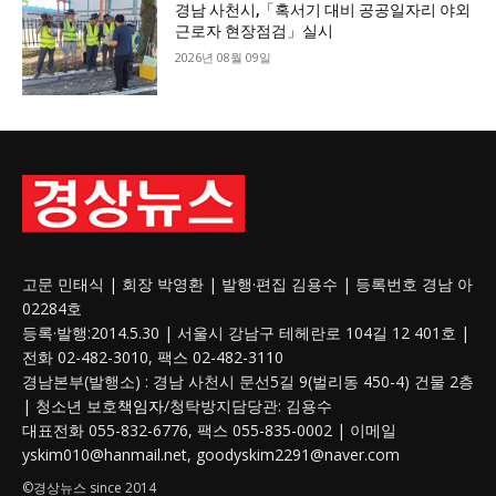
경남 사천시,「혹서기 대비 공공일자리 야외
근로자 현장점검」실시
2026년 08월 09일
고문 민태식 | 회장 박영환 | 발행·편집 김용수 | 등록번호 경남 아
02284호
등록·발행:2014.5.30 | 서울시 강남구 테헤란로 104길 12 401호 |
전화 02-482-3010, 팩스 02-482-3110
경남본부(발행소) : 경남 사천시 문선5길 9(벌리동 450-4) 건물 2층
| 청소년 보호
책임자
/청탁방지담당관: 김용수
대표전화 055-832-6776, 팩스 055-835-0002 | 이메일
yskim010@hanmail.net, goodyskim2291@naver.com
©경상뉴스 since 2014