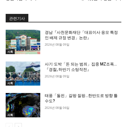
관련기사
경남『사천문화재단「대표이사 응모 특정
인 배제 규정 변경」논란』
2026년 08월 09일
사회
사기·도박「돈 되는 범죄」집중 MZ조폭…
『경찰, 하반기 소탕작전』
2026년 08월 09일
사회
태풍「돌핀」갈팡 질팡…한반도로 방향 틀
수도?
2026년 08월 06일
사회