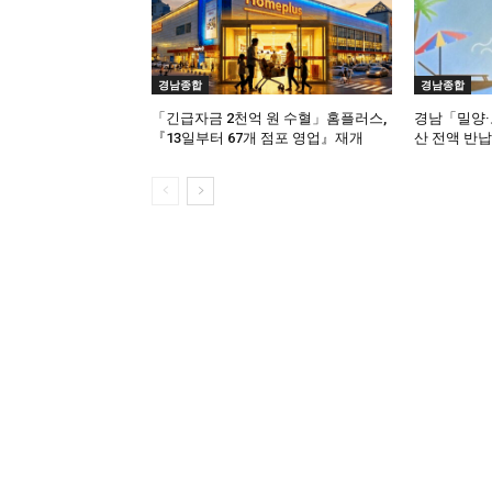
경남종합
경남종합
「긴급자금 2천억 원 수혈」홈플러스,
경남「밀양·
『13일부터 67개 점포 영업』재개
산 전액 반