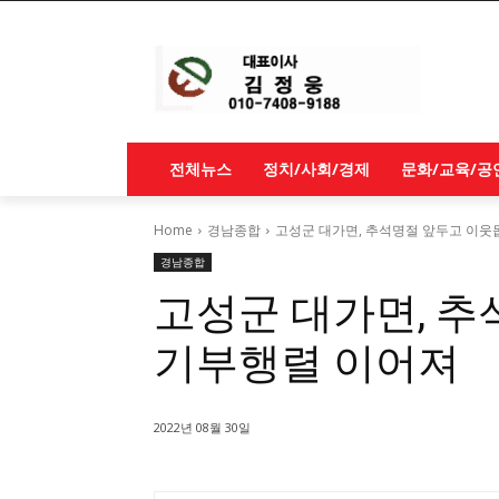
전체뉴스
정치/사회/경제
문화/교육/공
Home
경남종합
고성군 대가면, 추석명절 앞두고 이웃
경남종합
고성군 대가면, 
기부행렬 이어져
2022년 08월 30일