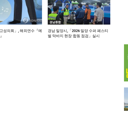
경남종합
고성의회」, 해외연수『예
경남 밀양시,「2026 밀양 수퍼 페스티
납』
벌 막바지 현장·합동 점검」실시