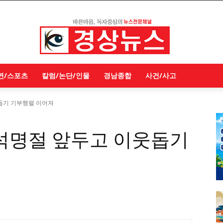
연/스포츠
칼럼/논단/인물
경남종합
사건/사고
돕기 기부행렬 이어져
추석명절 앞두고 이웃돕기