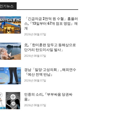
인기뉴스
「긴급자금 2천억 원 수혈」홈플러
스,『13일부터 67개 점포 영업』재
개
2026년 08월 07일
北,「한미훈련 앞두고 동해상으로
단거리 탄도미사일 발사」
2026년 08월 07일
경남「밀양·고성의회」, 해외연수
『예산 전액 반납』
2026년 08월 07일
민중의 소리,『부부싸움 당권싸
움』
2026년 08월 07일