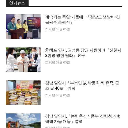
인기뉴스
계속되는 폭염·가뭄에…「경남도 냉방비·긴
급용수 총력전」
2026년 08월 05일
尹캠프 인사, 권성동 당권 지원하려『신천지
2만명 명단 달라』요구
2026년 08월 05일
경남 밀양시「부북면 故 박동희 씨 유족, 근
조 쌀 40포」기탁
2026년 08월 05일
경남 밀양시,「농림축산식품부·산림청과 협
력해 가뭄 대응」총력