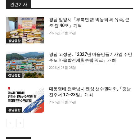
관련기사
경남 밀양시「부북면 故 박동희 씨 유족, 근
조 쌀 40포」기탁
2026년 08월 05일
경남종합
경남 고성군,「2027년 마을만들기사업 주민
주도 마을발전계획수립 워크」개최
2026년 08월 05일
경남종합
대통령배 전국남녀 펜싱 선수권대회,「경남
진주서 12~23일」개최
2026년 08월 05일
경남종합