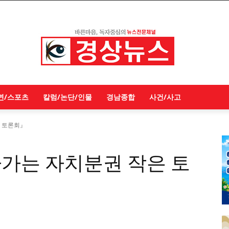
연/스포츠
칼럼/논단/인물
경남종합
사건/사고
 토론회』
가는 자치분권 작은 토