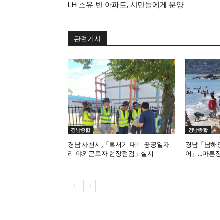
LH 소유 빈 아파트, 시민들에게 분양
관련기사
경남종합
경남종합
경남 사천시,「혹서기 대비 공공일자
경남「남해안
리 야외근로자 현장점검」실시
어」…마른장