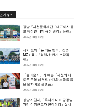
인기뉴스
경남『사천문화재단「대표이사 응
모 특정인 배제 규정 변경」논란』
2026년 08월 09일
사기·도박「돈 되는 범죄」집중
MZ조폭…『경찰, 하반기 소탕작
전』
2026년 08월 09일
「놀라운지」가 여는『사천의 새
로운 문화 삼천포 바다와 노을을 품
은 문화예술 플랫폼』
2026년 08월 09일
경남 사천시,「혹서기 대비 공공일
자리 야외근로자 현장점검」실시