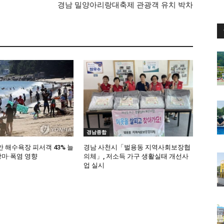
경남 밀양아리랑대축제 관광객 유치 박차
경남종합
 해수욕장 피서객 43% 늘
경남 사천시「벌용동 지역사회보장협
마·폭염 영향
의체」, 저소득 가구 생활실태 개선사
업 실시