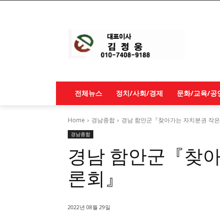
전체뉴스
정치/사회/경제
문화/교육/공
Home
경남종합
경남 함안군『찾아가는 자치분권 작은
경남종합
경남 함안군『찾아
론회』
2022년 08월 29일