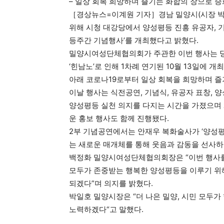
– 일상 회복 희망하며 즐기는 화합의 장으로 승
［경상뉴스=이계원 기자］경남 밀양시(시장 박일
위해 시청 대강당에서 양성평등 진흥 유공자, 기관
등주간 기념행사’를 개최했다고 밝혔다.
밀양시여성단체협의회가 주관한 이번 행사는 당
‘힌남노’로 인해 1차례 연기된 10월 13일에 
아래 코로나19로부터 일상 회복을 희망하며 즐
이날 행사는 식전공연, 기념식, 유공자 표창,
양성평등 실천 의지를 다지는 시간을 가졌으며 
운 홍보 행사도 함께 진행됐다.
2부 기념공연에서는 안재우 복화술사가 ‘양성
는 새로운 매개체를 통해 웃음과 감동을 선사하
백정화 밀양시여성단체협의회장은 “이번 행사를
모두가 존중받는 행복한 양성평등을 이루기 위
되겠다”며 의지를 밝혔다.
박일호 밀양시장은 “더 나은 밀양, 시민 모두
노력하겠다“고 말했다.