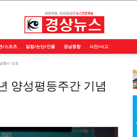
연/스포츠
칼럼/논단/인물
경남종합
사건/사고
기념행사 성료
22년 양성평등주간 기념