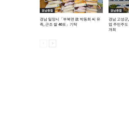
경남종합
경남종합
경남 밀양시「부북면 故 박동희 씨 유
경남 고성군
족, 근조 쌀 40포」기탁
업 주민주도
개최