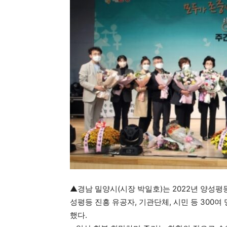
▲경남 밀양시(시장 박일호)는 2022년 양성평
성평등 진흥 유공자, 기관단체, 시민 등 300여
했다.