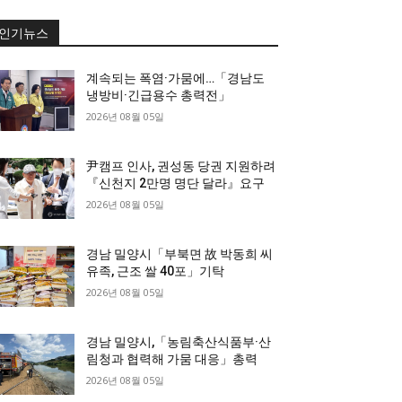
인기뉴스
계속되는 폭염·가뭄에…「경남도
냉방비·긴급용수 총력전」
2026년 08월 05일
尹캠프 인사, 권성동 당권 지원하려
『신천지 2만명 명단 달라』요구
2026년 08월 05일
경남 밀양시「부북면 故 박동희 씨
유족, 근조 쌀 40포」기탁
2026년 08월 05일
경남 밀양시,「농림축산식품부·산
림청과 협력해 가뭄 대응」총력
2026년 08월 05일