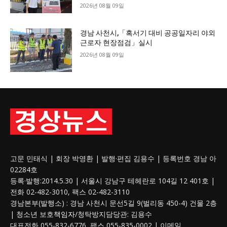
2026년 08월 09일
경남 사천시,「혹서기 대비 공공일자리 야외
근로자 현장점검」실시
2026년 08월 09일
고문 민태식 | 회장 박영환 | 발행·편집 김용수 | 등록번호 경남 아
02284호
등록·발행:2014.5.30 | 서울시 강남구 테헤란로 104길 12 401호 |
전화 02-482-3010, 팩스 02-482-3110
경남본부(발행소) : 경남 사천시 문선5길 9(벌리동 450-4) 건물 2층
| 청소년 보호
책임자
/청탁방지담당관: 김용수
대표전화 055-832-6776, 팩스 055-835-0002 | 이메일