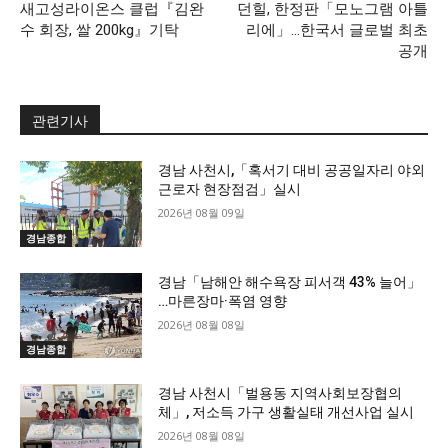
새고성라이온스 클럽『김완
던힐, 한정판「모노그램 아틀
수 회장, 쌀 200kg』기탁
리에」…한국서 글로벌 최초
공개
관련기사
경남 사천시,「혹서기 대비 공공일자리 야외
근로자 현장점검」실시
2026년 08월 09일
경남종합
경남「남해안 해수욕장 피서객 43% 늘어」
…마른장마·폭염 영향
2026년 08월 08일
경남종합
경남 사천시「벌용동 지역사회보장협의
체」, 저소득 가구 생활실태 개선사업 실시
2026년 08월 08일