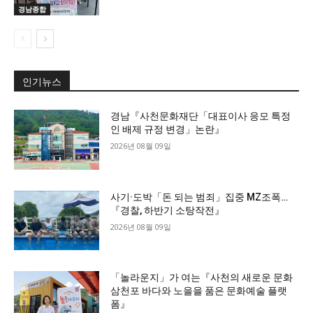
경남종합
인기뉴스
경남『사천문화재단「대표이사 응모 특정
인 배제 규정 변경」논란』
2026년 08월 09일
사기·도박「돈 되는 범죄」집중 MZ조폭…
『경찰, 하반기 소탕작전』
2026년 08월 09일
「놀라운지」가 여는『사천의 새로운 문화
삼천포 바다와 노을을 품은 문화예술 플랫
폼』