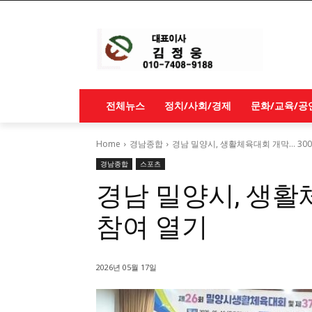
전체뉴스
정치/사회/경제
문화/교육/공
Home
경남종합
경남 밀양시, 생활체육대회 개막… 300
경남종합
스포츠
경남 밀양시, 생활
참여 열기
2026년 05월 17일