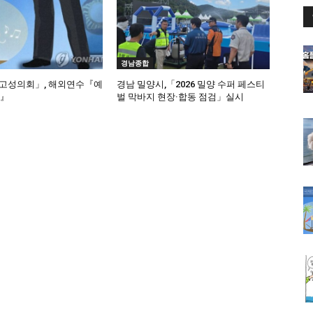
경남종합
고성의회」, 해외연수『예
경남 밀양시,「2026 밀양 수퍼 페스티
납』
벌 막바지 현장·합동 점검」실시