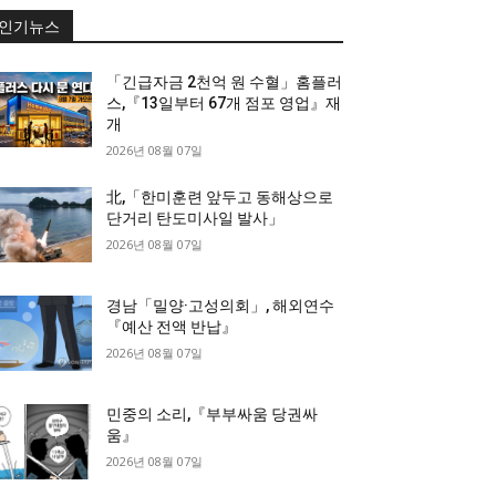
인기뉴스
「긴급자금 2천억 원 수혈」홈플러
스,『13일부터 67개 점포 영업』재
개
2026년 08월 07일
北,「한미훈련 앞두고 동해상으로
단거리 탄도미사일 발사」
2026년 08월 07일
경남「밀양·고성의회」, 해외연수
『예산 전액 반납』
2026년 08월 07일
민중의 소리,『부부싸움 당권싸
움』
2026년 08월 07일