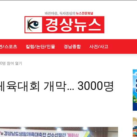
연/스포츠
칼럼/논단/인물
경남종합
사건/사고
0명 참여 열기
체육대회 개막… 3000명