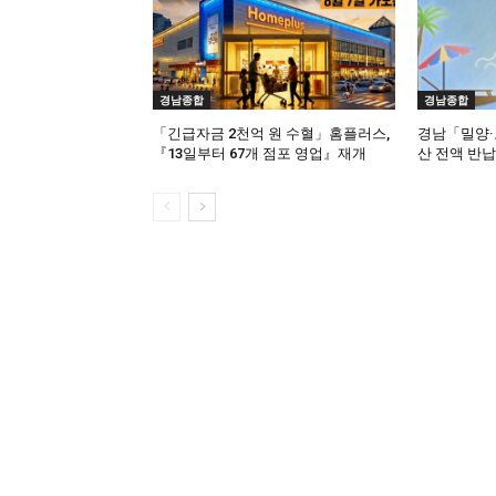
경남종합
경남종합
「긴급자금 2천억 원 수혈」홈플러스,
경남「밀양·
『13일부터 67개 점포 영업』재개
산 전액 반