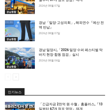
2026년 08월 07일
경남종합
경남「밀양·고성의회」, 해외연수『예산 전
액 반납』
2026년 08월 07일
경남종합
경남 밀양시,「2026 밀양 수퍼 페스티벌 막
바지 현장·합동 점검」실시
2026년 08월 06일
경남종합
인기뉴스
「긴급자금 2천억 원 수혈」홈플러스,『13
일부터 67개 점포 영업』재개