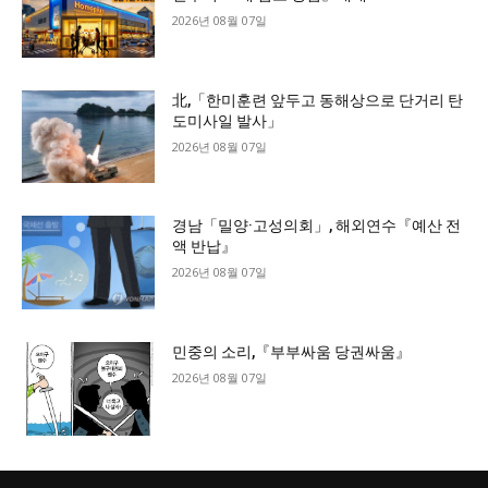
2026년 08월 07일
北,「한미훈련 앞두고 동해상으로 단거리 탄
도미사일 발사」
2026년 08월 07일
경남「밀양·고성의회」, 해외연수『예산 전
액 반납』
2026년 08월 07일
민중의 소리,『부부싸움 당권싸움』
2026년 08월 07일