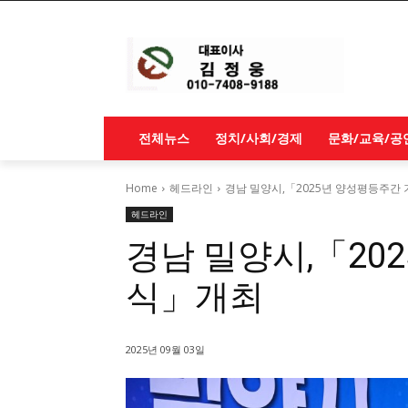
전체뉴스
정치/사회/경제
문화/교육/공
Home
헤드라인
경남 밀양시,「2025년 양성평등주간
헤드라인
경남 밀양시,「20
식」개최
2025년 09월 03일