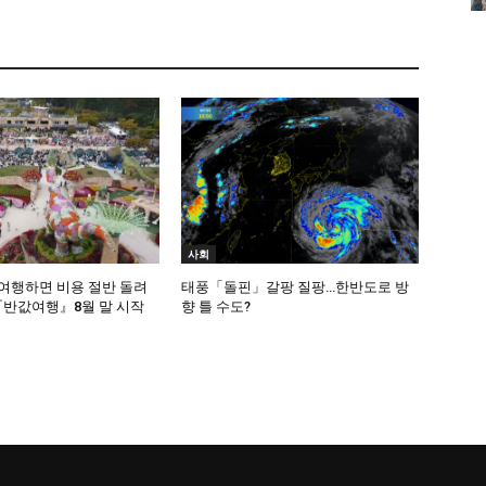
사회
여행하면 비용 절반 돌려
태풍「돌핀」갈팡 질팡…한반도로 방
반값여행』8월 말 시작
향 틀 수도?