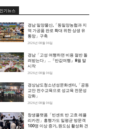
인기뉴스
경남 밀양물산,「동밀양농협과 지
역 가공품 판로 확대 위한 상생 유
통망」구축
2026년 08월 06일
경남「고성 여행하면 비용 절반 돌
려받는다」…『반값여행』8월 말
시작
2026년 08월 06일
경상남도청소년성문화센터,「공동
교안 전수교육으로 성교육 전문성
강화」
2026년 08월 06일
창생플랫폼「빈센트 반 고흐 레플
리카전」흥행가도 일평균 방문객
100명 이상 증가, 원도심 활성화 견