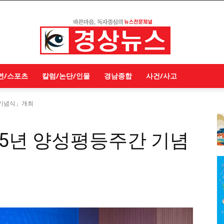
연/스포츠
칼럼/논단/인물
경남종합
사건/사고
 기념식」개최
25년 양성평등주간 기념