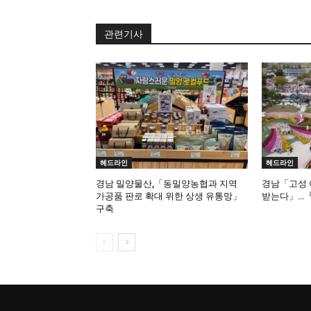
관련기사
헤드라인
헤드라인
경남 밀양물산,「동밀양농협과 지역
경남「고성 
가공품 판로 확대 위한 상생 유통망」
받는다」…『
구축